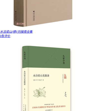
水泊梁山(精)/刘操南全集
0条评价