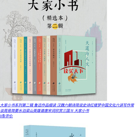
大家小书系列第二辑 鲁迅作品细读 汉魏六朝诗简说史诗红楼梦中国文化六讲写作常
谈周易简要水泊梁山英雄谱唐宋词欣赏三国 H 大家小书
0条评价