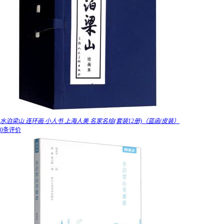
水泊梁山 连环画 小人书 上海人美 名家名绘(套装12册)（蓝函/皮装）
0条评价