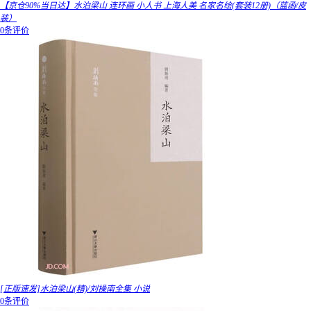
【京仓90%当日达】水泊梁山 连环画 小人书 上海人美 名家名绘(套装12册)（蓝函/皮
装）
0条评价
[正版速发]水泊梁山(精)/刘操南全集 小说
0条评价