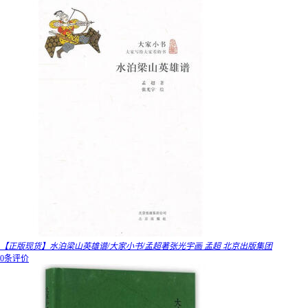
【正版现货】水泊梁山英雄谱/大家小书/孟超著张光宇画 孟超 北京出版集团
0条评价