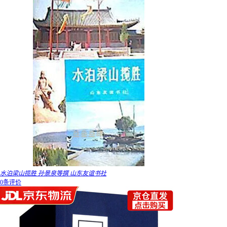
水泊梁山揽胜 孙景泉等撰 山东友谊书社
0条评价