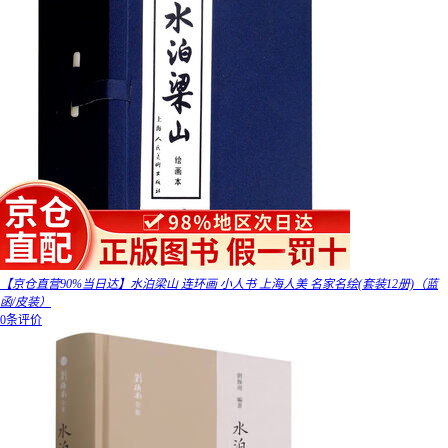
【京仓直营90%当日达】水泊梁山 连环画 小人书 上海人美 名家名绘(套装12册)（蓝
函/皮装）
0条评价