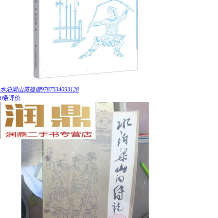
水泊梁山英雄谱9787534093128
0条评价