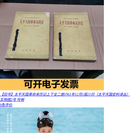
【旧书】太平天国革命亲历记上下全二册1961年12月1版21印（太平天国史料译丛）
实物图2号 呤唎
0条评价