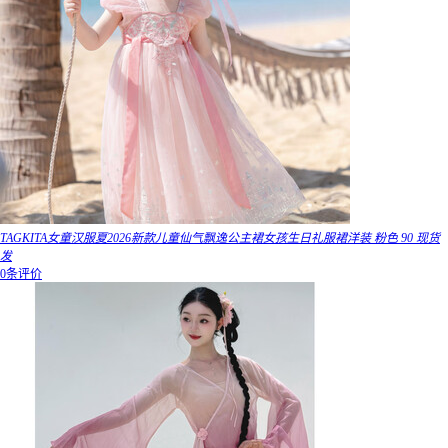
TAGKITA女童汉服夏2026新款儿童仙气飘逸公主裙女孩生日礼服裙洋装 粉色 90 现货
发
0条评价