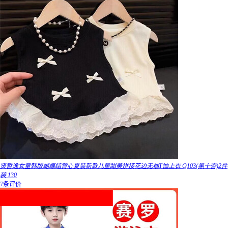
贤哲逸女童韩版蝴蝶结背心夏装新款儿童甜美拼接花边无袖T恤上衣 Q103(黑十杏)2件
装 130
7条评价