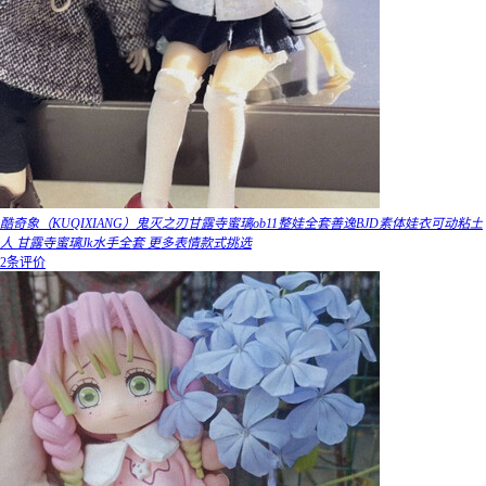
酷奇象（KUQIXIANG）鬼灭之刃甘露寺蜜璃ob11整娃全套善逸BJD素体娃衣可动粘土
人 甘露寺蜜璃Jk水手全套 更多表情款式挑选
2条评价