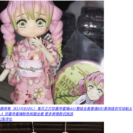
酷奇象（KUQIXIANG）鬼灭之刃甘露寺蜜璃ob11整娃全套善逸BJD素体娃衣可动粘土
人 甘露寺蜜璃粉色和服全套 更多表情款式挑选
2条评价