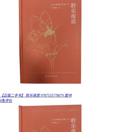
【正版二手书】 聆乐夜思 9787535778079 图书
0条评价