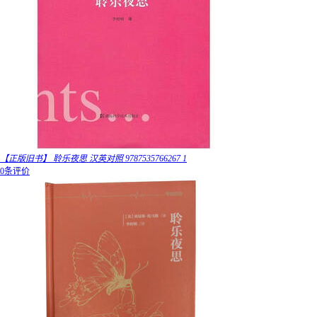
【正版旧书】 聆乐夜思 汉英对照 9787535766267 1
0条评价