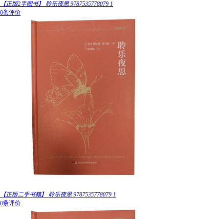
【正版2手图书】 聆乐夜思 9787535778079 1
0条评价
【正版二手书籍】 聆乐夜思 9787535778079 1
0条评价