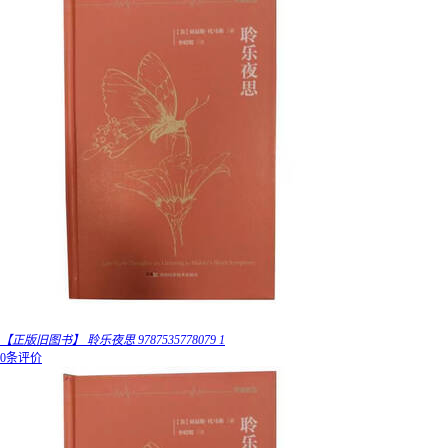
【正版旧图书】 聆乐夜思 9787535778079 1
0条评价