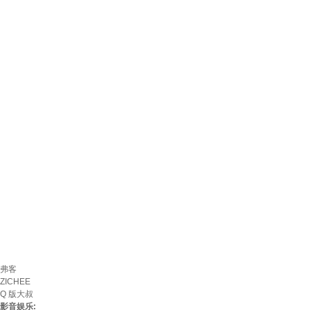
弗客
ZICHEE
Q 版大叔
影音娱乐: