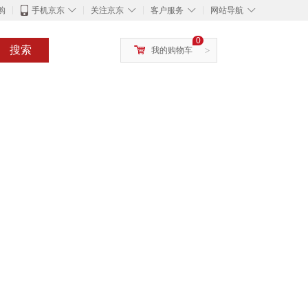
◇
◇
◇
◇
购
手机京东
关注京东
客户服务
网站导航
0
搜索
我的购物车
>