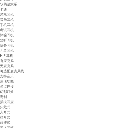
软萌治愈系
卡通
游戏耳机
音乐耳机
手机耳机
考试耳机
降噪耳机
监听耳机
话务耳机
儿童耳机
HIFI耳机
有麦克风
无麦克风
可选配麦克风线
支持音乐
通话功能
多点连接
幻彩灯效
定制
插拔耳麦
头戴式
入耳式
挂耳式
颈挂式
半入耳式