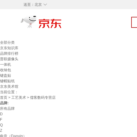
◇
送至：
北京
全部分类
京东知识库
品牌排行榜
普联摄像头
一体机
收纳包
键盘贴
键帽贴纸
京东美术馆
当前位置：
首页
>
工艺美术
> 儒客数码专营店
品牌:
所有品牌
D
F
Q
Z
电音（Danyin）