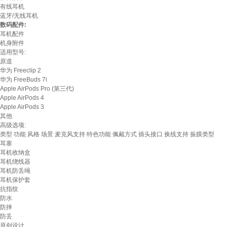
有线耳机
蓝牙/无线耳机
数码配件:
耳机配件
机身附件
适用型号:
原道
华为 Freeclip 2
华为 FreeBuds 7i
Apple AirPods Pro (第三代)
Apple AirPods 4
Apple AirPods 3
其他
高级选项:
类型
功能
风格
场景
麦克风支持
特色功能
佩戴方式
插头接口
换线支持
振膜类型
耳塞
耳机收纳盒
耳机绕线器
耳机防丢绳
耳机保护套
抗指纹
防水
防摔
防丢
原创设计