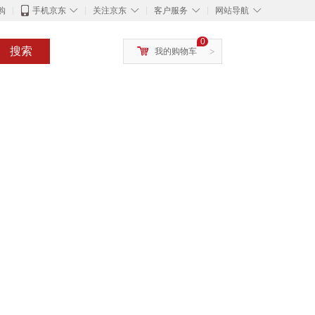
◇
◇
◇
◇
购
手机京东
关注京东
客户服务
网站导航
0
搜索
我的购物车
>