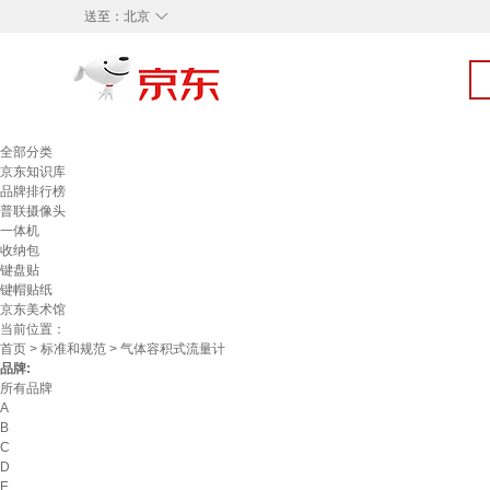
◇
送至：
北京
全部分类
京东知识库
品牌排行榜
普联摄像头
一体机
收纳包
键盘贴
键帽贴纸
京东美术馆
当前位置：
首页
>
标准和规范
> 气体容积式流量计
品牌:
所有品牌
A
B
C
D
E