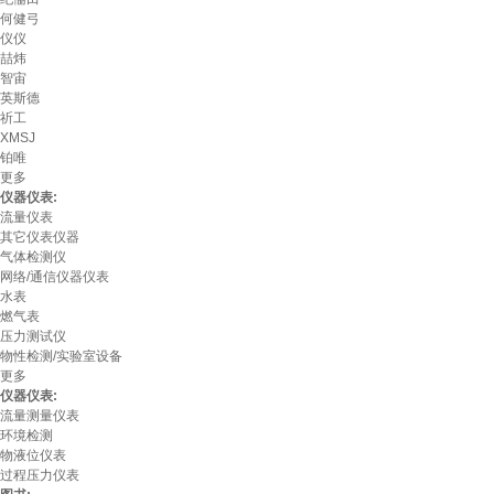
何健弓
仪仪
喆炜
智宙
英斯德
祈工
XMSJ
铂唯
更多
仪器仪表:
流量仪表
其它仪表仪器
气体检测仪
网络/通信仪器仪表
水表
燃气表
压力测试仪
物性检测/实验室设备
更多
仪器仪表:
流量测量仪表
环境检测
物液位仪表
过程压力仪表