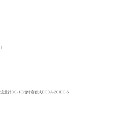
计
流量计DC-1C指针容积式DCDA-2C/DC-5