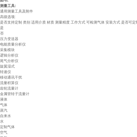
图书:
测量工具:
通用测量工具及附件
高级选项:
是否支持定制
类别
适用介质
材质
测量精度
工作方式
可检测气体
安装方式
是否可定
是
否
压力变送器
电能质量分析仪
采集模块
逻辑分析仪
尾气分析仪
旋翼湿式
转速仪
移动通讯干扰
流量积算仪
齿轮流量计
金属管转子流量计
液体
气体
蒸汽
自来水
水
定制气体
空气