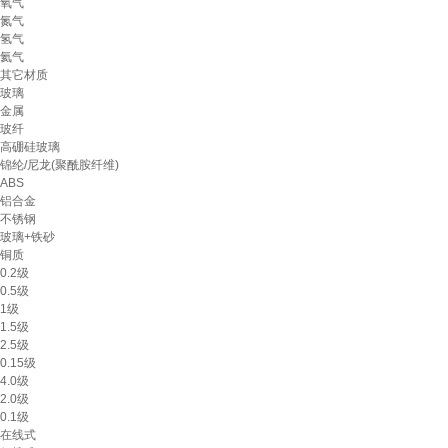
氧气
氮气
氢气
氦气
其它材质
玻璃
金属
玻纤
高硼硅玻璃
锦纶/尼龙(聚酰胺纤维)
ABS
铝合金
不锈钢
玻璃+铁砂
铜质
0.2级
0.5级
1级
1.5级
2.5级
0.15级
4.0级
2.0级
0.1级
在线式