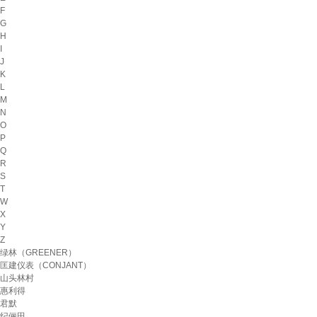
F
G
H
I
J
K
L
M
N
O
P
Q
R
S
T
W
X
Y
Z
绿林（GREENER）
匡建仪表（CONJANT）
山头林村
惠利得
君默
纪俪田