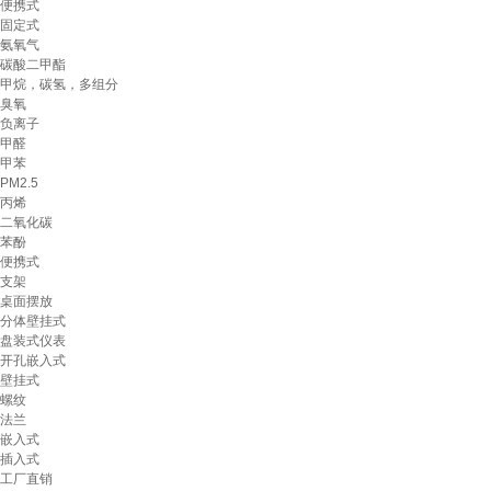
便携式
固定式
氨氧气
碳酸二甲酯
甲烷，碳氢，多组分
臭氧
负离子
甲醛
甲苯
PM2.5
丙烯
二氧化碳
苯酚
便携式
支架
桌面摆放
分体壁挂式
盘装式仪表
开孔嵌入式
壁挂式
螺纹
法兰
嵌入式
插入式
工厂直销