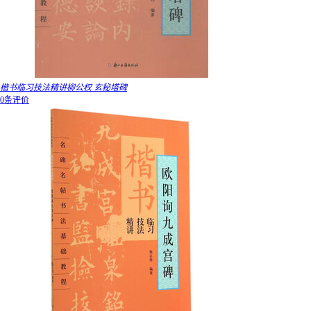
楷书临习技法精讲柳公权 玄秘塔碑
0条评价