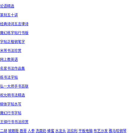
论语精选
篆刻五十讲
经典诗词五言律诗
魔幻练字帖行书版
字帖正楷钢笔字
米芾书法珍赏
网上教英语
名家书法作品集
练书法字帖
弘一大师手书百联
祝允明书法精选
柳体字帖水写
魔幻行书字帖
王铎行书书法欣赏
二胡
坡跟鞋
唇膏
人参
洗面奶
蜂蜜
水龙头
法拉利
平板电脑
布艺沙发
雅马哈钢琴