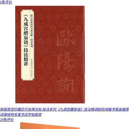
0条评价
新版故宫珍藏历代名碑法帖·技法系列《九成宫醴泉铭》技法精讲欧阳询楷书笔画偏旁
间架结构毛笔书法字帖故宫
29条评价