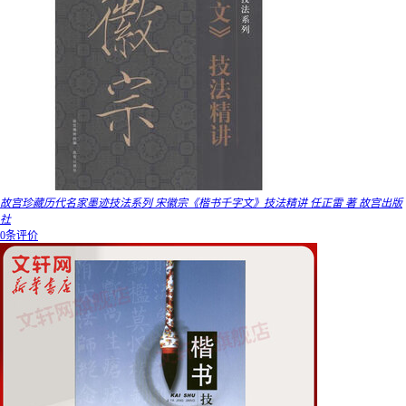
故宫珍藏历代名家墨迹技法系列 宋徽宗《楷书千字文》技法精讲 任正雷 著 故宫出版
社
0条评价