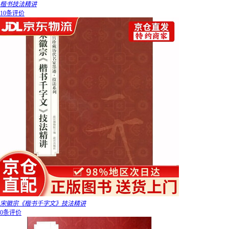
楷书技法精讲
10条评价
宋徽宗《楷书千字文》技法精讲
0条评价