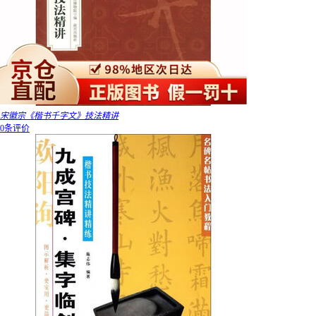
宋徽宗《楷书千字文》技法精讲
0条评价