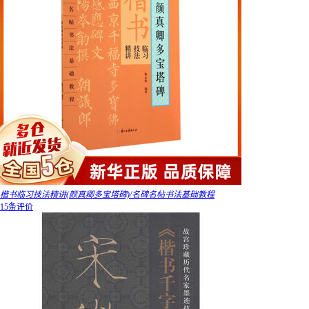
楷书临习技法精讲(颜真卿多宝塔碑)/名碑名帖书法基础教程
15条评价