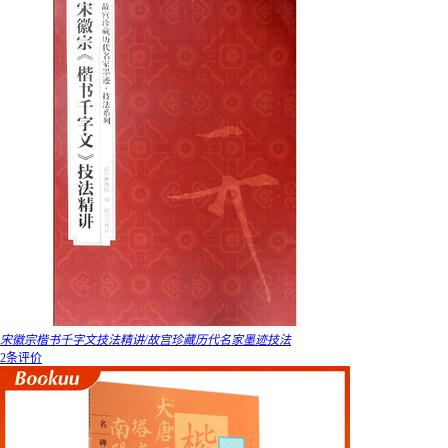
宋徽宗楷书千字文技法精讲/故宫珍藏历代名家墨迹技法
2条评价