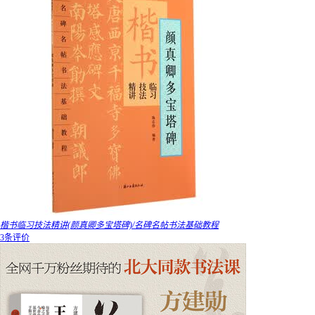
楷书临习技法精讲(颜真卿多宝塔碑)/名碑名帖书法基础教程
3条评价