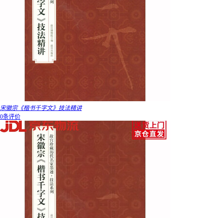
宋徽宗《楷书千字文》技法精讲
0条评价