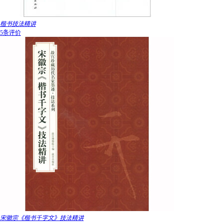
楷书技法精讲
5条评价
宋徽宗《楷书千字文》技法精讲