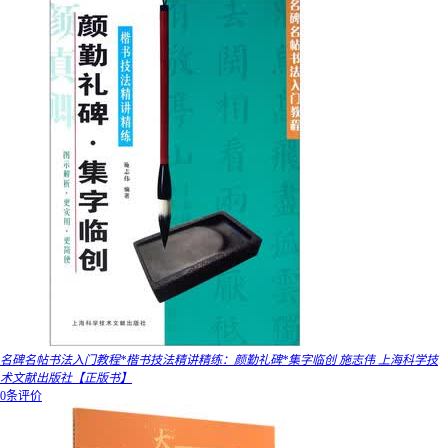
名碑名帖书法入门教程*楷书技法精讲精练：颜勤礼碑*集字临创 施志伟 上海科学技
术文献出版社【正版书】
0条评价