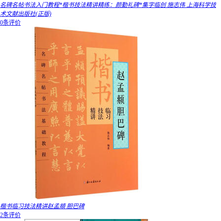
名碑名帖书法入门教程*楷书技法精讲精练：颜勤礼碑*集字临创 施志伟 上海科学技
术文献出版社(正版)
0条评价
楷书临习技法精讲赵孟頫 胆巴碑
2条评价