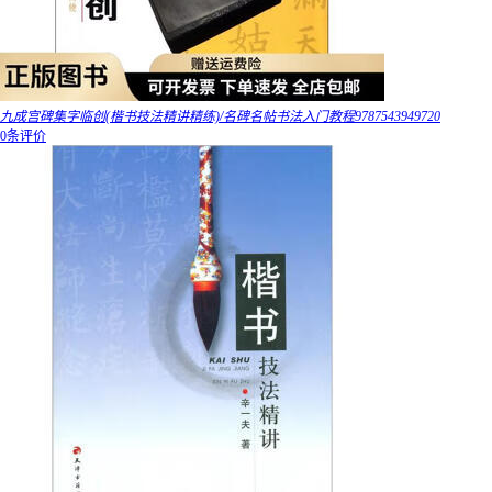
九成宫碑集字临创(楷书技法精讲精练)/名碑名帖书法入门教程9787543949720
0条评价