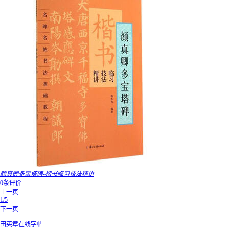
颜真卿多宝塔碑-楷书临习技法精讲
0条评价
上一页
1/5
下一页
田英章在线字帖