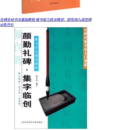
名碑名帖书法基础教程·楷书临习技法精讲：欧阳询九成宫碑
48条评价