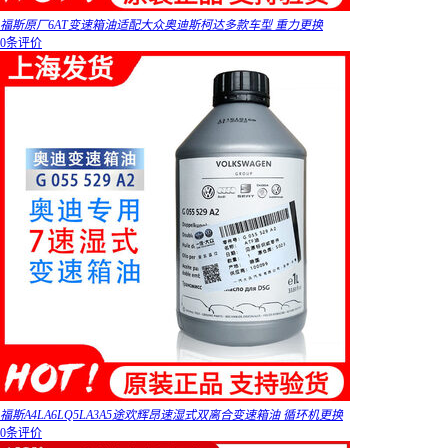
福斯原厂6AT变速箱油适配大众奥迪斯柯达多款车型 重力更换
0条评价
福斯A4LA6LQ5LA3A5途欢辉昂速湿式双离合变速箱油 循环机更换
0条评价