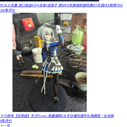
NGK火花塞 进口铂金GP(4支装)适用于 老RAV4凯美瑞凯越哈弗H3天语SX4雨燕7092
200条评价
十六夜咲【优质版】东方Project 限量爆款GK手办潮玩摆件礼物模型 +全涂装
0条评价
上一页