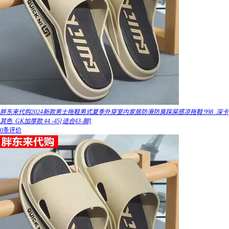
胖东来代购2024新款男士拖鞋男式夏季外穿室内家居防滑防臭踩屎感凉拖鞋 998_深卡
其色_GK加厚款 44 -45[适合43-脚]
0条评价