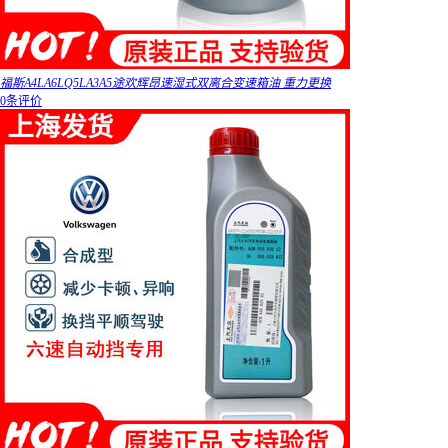
福斯A4LA6LQ5LA3A5途欢辉昂速湿式双离合变速箱油 重力更换
0条评价