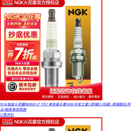
NGK铂金火花塞BKR6EGP 7092 单支装众泰5008/长安之星2/奇瑞E5/风骏5 奇瑞旗云/风
云/瑞虎/新凯凯胜
12条评价