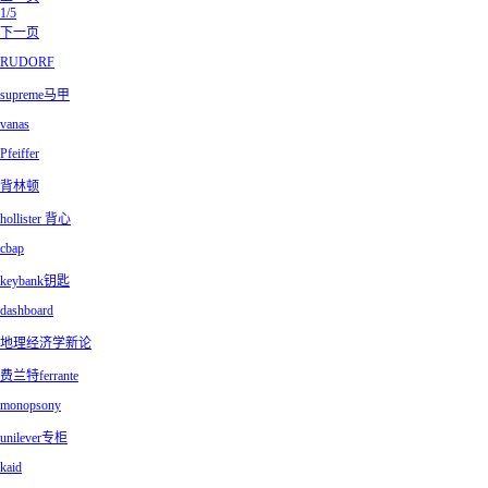
1/5
下一页
RUDORF
supreme马甲
vanas
Pfeiffer
背林顿
hollister 背心
cbap
keybank钥匙
dashboard
地理经济学新论
费兰特ferrante
monopsony
unilever专柜
kaid