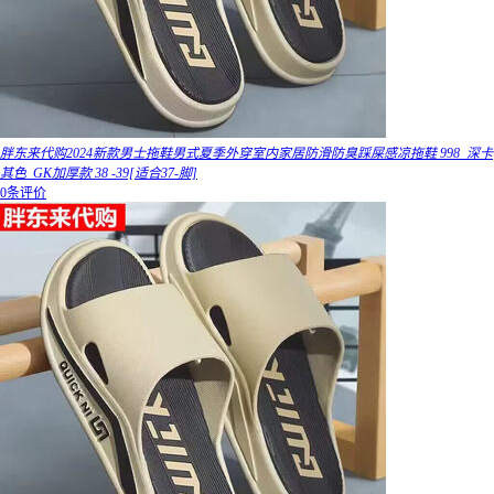
胖东来代购2024新款男士拖鞋男式夏季外穿室内家居防滑防臭踩屎感凉拖鞋 998_深卡
其色_GK加厚款 38 -39[适合37-脚]
0条评价