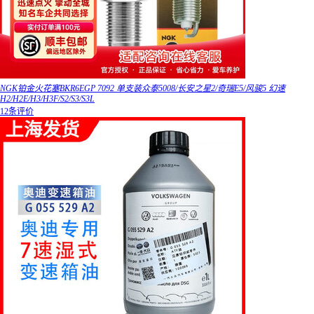
NGK铂金火花塞BKR6EGP 7092 单支装众泰5008/长安之星2/奇瑞E5/风骏5 幻速
H2/H2E/H3/H3F/S2/S3/S3L
12条评价