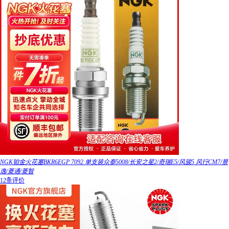
NGK铂金火花塞BKR6EGP 7092 单支装众泰5008/长安之星2/奇瑞E5/风骏5 风行CM7/景
逸/菱通/菱智
12条评价