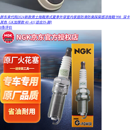
胖东来代购2024新款男士拖鞋男式夏季外穿室内家居防滑防臭踩屎感凉拖鞋 998_深卡
其色_GK加厚款 40 -41[适合39-脚]
0条评价