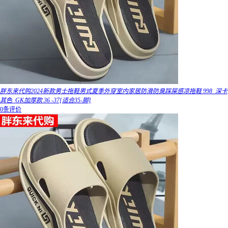
胖东来代购2024新款男士拖鞋男式夏季外穿室内家居防滑防臭踩屎感凉拖鞋 998_深卡
其色_GK加厚款 36 -37[适合35-脚]
0条评价