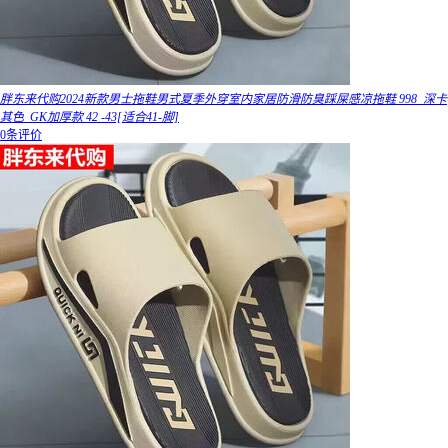
胖东来代购2024新款男士拖鞋男式夏季外穿室内家居防滑防臭踩屎感凉拖鞋 998_深卡
其色_GK加厚款 42 -43[适合41-脚]
0条评价