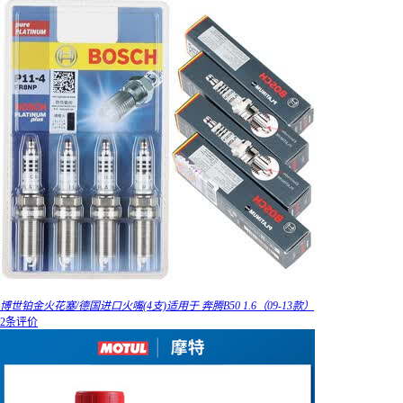
博世铂金火花塞/德国进口火嘴(4支)适用于 奔腾B50 1.6（09-13款）
2条评价