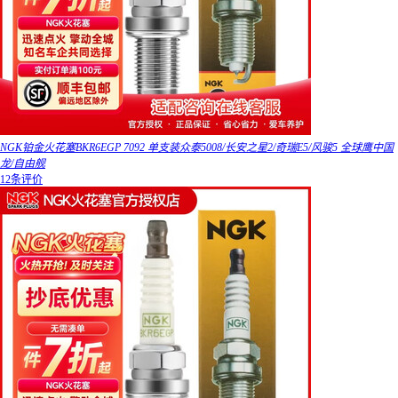
NGK铂金火花塞BKR6EGP 7092 单支装众泰5008/长安之星2/奇瑞E5/风骏5 全球鹰中国
龙/自由舰
12条评价