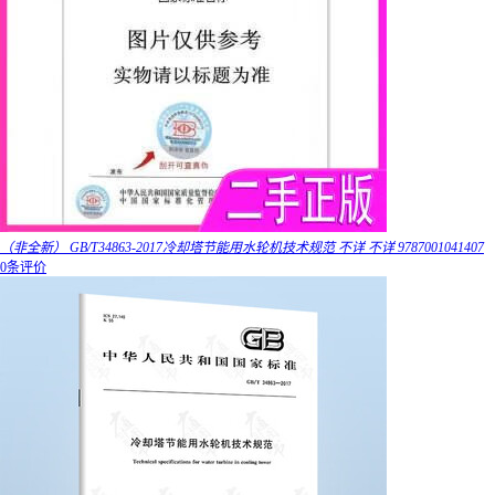
（非全新） GB/T34863-2017冷却塔节能用水轮机技术规范 不详 不详 9787001041407
0条评价