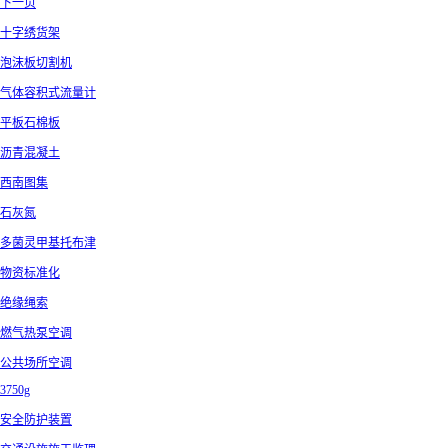
下一页
十字绣货架
泡沫板切割机
气体容积式流量计
平板石棉板
沥青混凝土
西南图集
石灰氮
多菌灵甲基托布津
物资标准化
绝缘绳索
燃气热泵空调
公共场所空调
3750g
安全防护装置