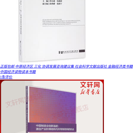
正版包邮 中原经济区 三化 协调发展咨询建议集 社会科学文献出版社 金融经济类书籍
中国经济读物读本书籍
1条评价