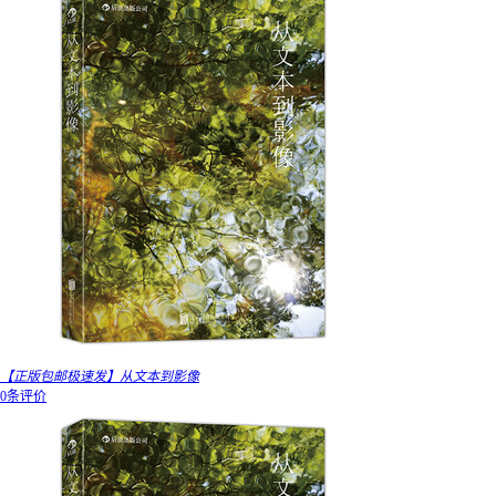
【正版包邮极速发】从文本到影像
0条评价