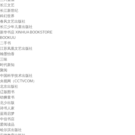
长江文艺
长江新世纪
科幻世界
春风文艺出版社
长江少年儿童出版社
新华书店 XINHUA BOOKSTORE
BOOKUU
二手书
江苏凤凰文艺出版社
翰墨怡香
三味
时代新知
聚阅
中国科学技术出版社
央视网（CCTVCOM）
北京出版社
辽版图书
幼狮童书
北少出版
诗书人家
蓝雨启梦
中信书店
爱阅读品
哈尔滨出版社