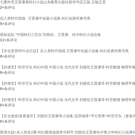
七重外壳王晋康著科幻小说山东教育出版社新华书店正版 正版正货
2+
条评论
后人类时代现场 : 王晋康中短篇小说集 科幻名家经典书系
5+
条评论
星际远征 “中国科幻三巨头”刘慈欣、王晋康、何夕科幻小说合集
11+
条评论
【京仓直营90%当日达】后人类时代现场 王晋康中短篇小说集 科幻名家经典书系
0+
条评论
【好便宜】时空尽头 科幻中国 中国小说 当代文学 刘慈欣王晋康等 时空裂缝 物理学
0+
条评论
【好便宜】时空尽头 科幻中国 中国小说 当代文学 刘慈欣王晋康等 时空裂缝 物理学
0+
条评论
【好便宜】时空尽头 科幻中国 中国小说 当代文学 刘慈欣王晋康等 时空裂缝 物理学
0+
条评论
【京仓速发/发票速开】刘慈欣王晋康等小说集 流浪地球+平行世界+时空尽头（套装共
0+
条评论
星球大战+在人间全2册 科幻硬阅读战争与和平 刘慈欣王晋康何夕青少年科幻小说课