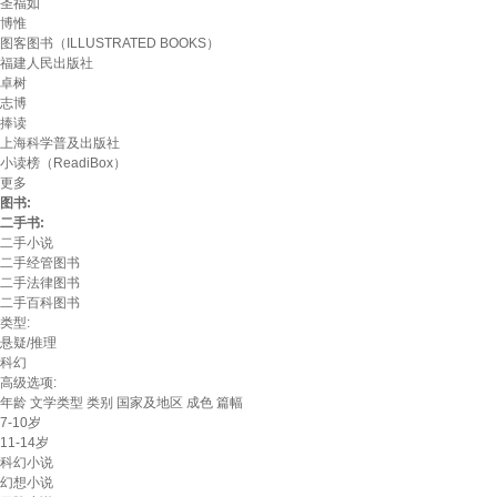
圣福如
博惟
图客图书（ILLUSTRATED BOOKS）
福建人民出版社
卓树
志博
捧读
上海科学普及出版社
小读榜（ReadiBox）
更多
图书:
二手书:
二手小说
二手经管图书
二手法律图书
二手百科图书
类型:
悬疑/推理
科幻
高级选项:
年龄
文学类型
类别
国家及地区
成色
篇幅
7-10岁
11-14岁
科幻小说
幻想小说