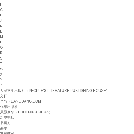
F
G
H
J
K
L
M
P
Q
R
S
T
W
X
Y
Z
人民文学出版社（PEOPLE’S LITERATURE PUBLISHING HOUSE）
文轩
当当（DANGDANG.COM）
作家出版社
凤凰新华（PHOENIX XINHUA）
新华书店
书魔方
果麦
三只蓝猫