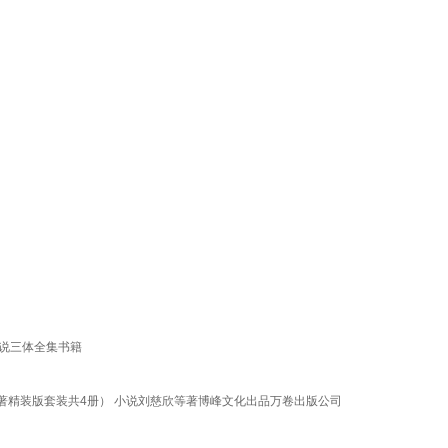
小说三体全集书籍
著精装版套装共4册） 小说刘慈欣等著博峰文化出品万卷出版公司