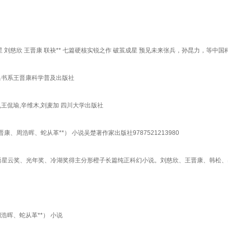
 刘慈欣 王晋康 联袂** 七篇硬核实锐之作 破茧成星 预见未来张兵，孙昆力，等中
典书系王晋康科学普及出版社
,王侃瑜,辛维木,刘麦加 四川大学出版社
浩晖、蛇从革**） 小说吴楚著作家出版社9787521213980
奖、光年奖、冷湖奖得主分形橙子长篇纯正科幻小说。刘慈欣、王晋康、韩松、吴岩联袂*
晖、蛇从革**） 小说