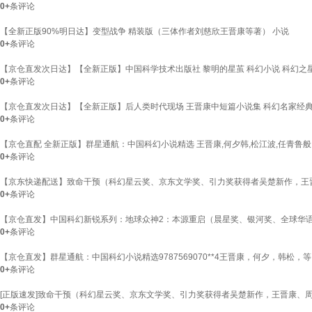
0+
条评论
【全新正版90%明日达】变型战争 精装版（三体作者刘慈欣王晋康等著） 小说
0+
条评论
【京仓直发次日达】【全新正版】中国科学技术出版社 黎明的星茧 科幻小说 科幻之星
0+
条评论
【京仓直发次日达】【全新正版】后人类时代现场 王晋康中短篇小说集 科幻名家经
0+
条评论
【京仓直配 全新正版】群星通航：中国科幻小说精选 王晋康,何夕韩,松江波,任青鲁般
0+
条评论
【京东快递配送】致命干预（科幻星云奖、京东文学奖、引力奖获得者吴楚新作，王晋康、周
0+
条评论
【京仓直发】中国科幻新锐系列：地球众神2：本源重启（晨星奖、银河奖、全球华语星云
0+
条评论
【京仓直发】群星通航：中国科幻小说精选9787569070**4王晋康，何夕，韩松，等
0+
条评论
[正版速发]致命干预（科幻星云奖、京东文学奖、引力奖获得者吴楚新作，王晋康、周浩
0+
条评论