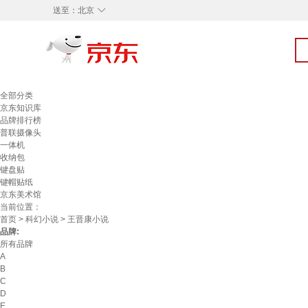
◇
送至：
北京
全部分类
京东知识库
品牌排行榜
普联摄像头
一体机
收纳包
键盘贴
键帽贴纸
京东美术馆
当前位置：
首页
>
科幻小说
> 王晋康小说
品牌:
所有品牌
A
B
C
D
E