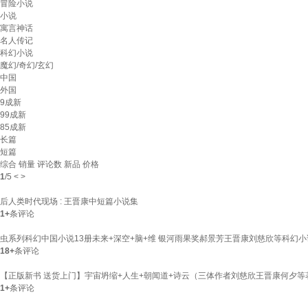
冒险小说
小说
寓言神话
名人传记
科幻小说
魔幻/奇幻/玄幻
中国
外国
9成新
99成新
85成新
长篇
短篇
综合
销量
评论数
新品
价格
1
/
5
<
>
后人类时代现场 : 王晋康中短篇小说集
1+
条评论
虫系列科幻中国小说13册未来+深空+脑+维 银河雨果奖郝景芳王晋康刘慈欣等科幻
18+
条评论
【正版新书 送货上门】宇宙坍缩+人生+朝闻道+诗云（三体作者刘慈欣王晋康何夕等
1+
条评论