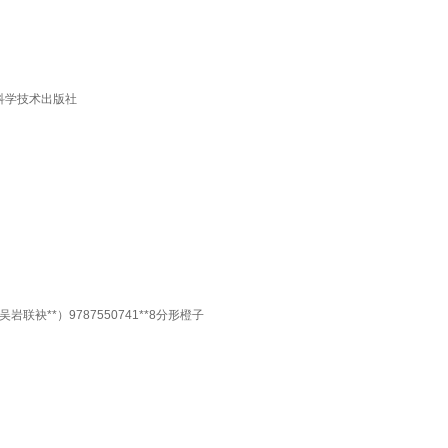
国科学技术出版社
*）9787550741**8分形橙子