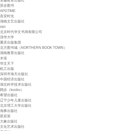
安徽教育出版社
异步图书
APGTIME
吾安时光
湖南文艺出版社
opc
北京时代华文书局有限公司
清华大学
重庆出版集团
北方图书城（NORTHERN BOOK TOWN）
湖南教育出版社
木垛
华文天下
机工出版
深圳市海天出版社
中国经济出版社
湖北科学技术出版社
阔步（kuobu）
希望出版社
辽宁少年儿童出版社
北京理工大学出版社
海豚出版社
星辰策
大象出版社
文化艺术出版社