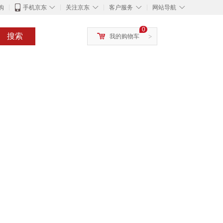
◇
◇
◇
◇
购
手机京东
关注京东
客户服务
网站导航
0
搜索
我的购物车
>