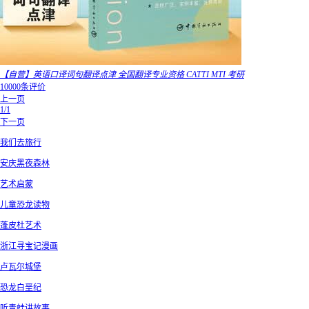
【自营】英语口译词句翻译点津 全国翻译专业资格 CATTI MTI 考研
10000条评价
上一页
1/1
下一页
我们去旅行
安庆黑夜森林
艺术启蒙
儿童恐龙读物
蓬皮杜艺术
浙江寻宝记漫画
卢瓦尔城堡
恐龙白垩纪
听青蛙讲故事