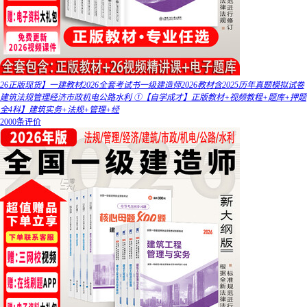
26正版现货】一建教材2026全套考试书一级建造师2026教材含2025历年真题模拟试卷
建筑法规管理经济市政机电公路水利 ①【自学成才】正版教材+视频教程+题库+押题
全4科】建筑实务+法规+管理+经
2000条评价