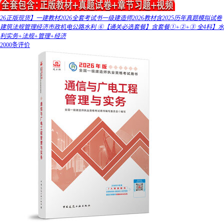
26正版现货】一建教材2026全套考试书一级建造师2026教材含2025历年真题模拟试卷
建筑法规管理经济市政机电公路水利 ⑥【通关必选套餐】含套餐①+②+③ 全4科】水
利实务+法规+管理+经济
2000条评价