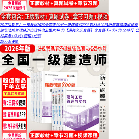
26正版现货】一建教材2026全套考试书一级建造师2026教材含2025历年真题模拟试卷
建筑法规管理经济市政机电公路水利 ⑥【通关必选套餐】含套餐①+②+③ 全4科】公
路实务+法规+管理+经济
2000条评价