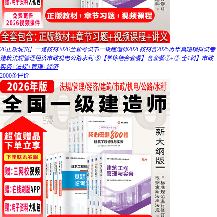
26正版现货】一建教材2026全套考试书一级建造师2026教材含2025历年真题模拟试卷
建筑法规管理经济市政机电公路水利 ⑤【学练结合套餐】含套餐①+③ 全4科】市政
实务+法规+管理+经济
2000条评价