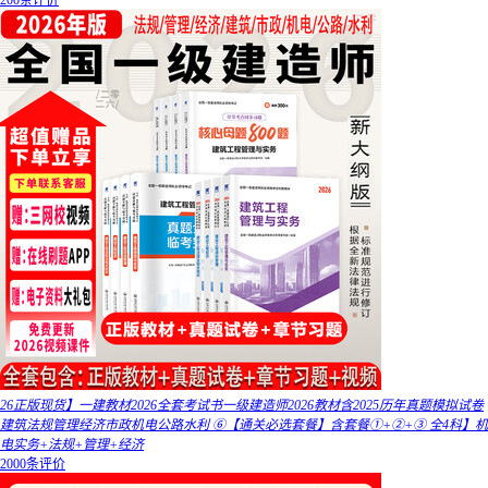
200条评价
26正版现货】一建教材2026全套考试书一级建造师2026教材含2025历年真题模拟试卷
建筑法规管理经济市政机电公路水利 ⑥【通关必选套餐】含套餐①+②+③ 全4科】机
电实务+法规+管理+经济
2000条评价