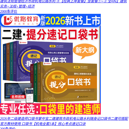
建筑法规管理经济市政机电公路水利 ④【经典上岸套餐】含套餐①+② 全4科】建筑
实务+法规+管理+经济
2000条评价
2026年二级建造师口袋书掌中宝二建建筑市政机电公路水利随身记口袋书二建可搭配
官方教材使用 口袋书【机电全套3本】核心考点速记口诀