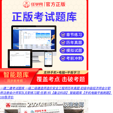
一建二建考试题库 一级二级建造师造价安全工程师历年真题 初级中级经济师会计职
称注册会计师军队文职练习题 任意1科【备注科目】 智能题库【手机电脑平板刷题】
100条评价