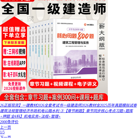
26正版现货】一建教材2026全套考试书一级建造师2026教材含2025历年真题模拟试卷
建筑法规管理经济市政机电公路水利 ③【章节刷题】章节同步核心考点习题+题库
+押题 全4科】机电实务+法规+管理+
2000条评价
上一页
1/5
下一页