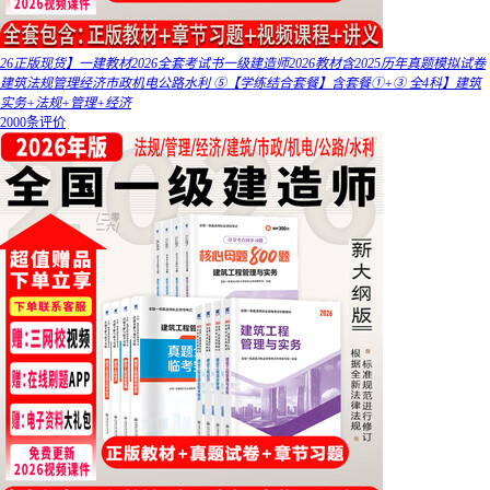
26正版现货】一建教材2026全套考试书一级建造师2026教材含2025历年真题模拟试卷
建筑法规管理经济市政机电公路水利 ⑤【学练结合套餐】含套餐①+③ 全4科】建筑
实务+法规+管理+经济
2000条评价