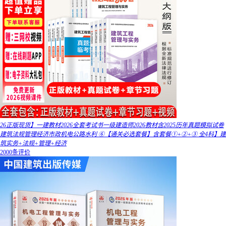
26正版现货】一建教材2026全套考试书一级建造师2026教材含2025历年真题模拟试卷
建筑法规管理经济市政机电公路水利 ⑥【通关必选套餐】含套餐①+②+③ 全4科】建
筑实务+法规+管理+经济
2000条评价