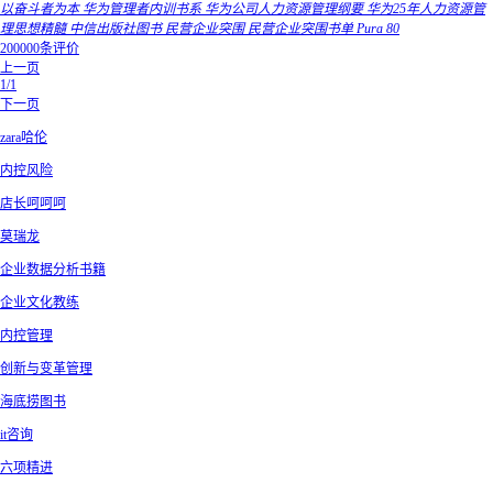
以奋斗者为本 华为管理者内训书系 华为公司人力资源管理纲要 华为25年人力资源管
理思想精髓 中信出版社图书 民营企业突围 民营企业突围书单 Pura 80
200000条评价
上一页
1/1
下一页
zara哈伦
内控风险
店长呵呵呵
莫瑞龙
企业数据分析书籍
企业文化教练
内控管理
创新与变革管理
海底捞图书
it咨询
六项精进