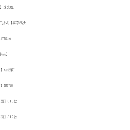
】珠光红
三折式【喜字稿夹
】红绒面
字夹】
夹】红绒面
】807款
面】813款
面】812款