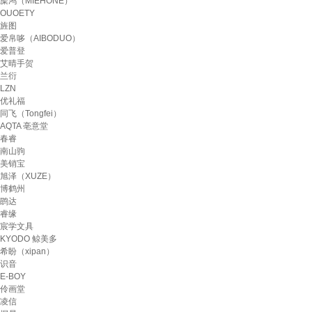
糜鸿（MIEHONE）
OUOETY
旌图
爱帛哆（AIBODUO）
爱普登
艾晴手贺
兰衍
LZN
优礼福
同飞（Tongfei）
AQTA 亳意堂
春睿
南山驹
美销宝
旭泽（XUZE）
博鹤州
鹍达
睿缘
宸学文具
KYODO 鲸美多
希盼（xipan）
识音
E-BOY
伶画堂
凌信