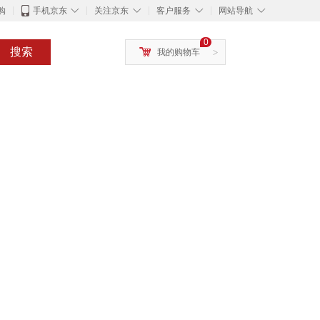
◇
◇
◇
◇
购
手机京东
关注京东
客户服务
网站导航
0
搜索
我的购物车
>