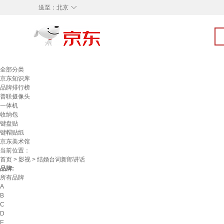
◇
送至：
北京
全部分类
京东知识库
品牌排行榜
普联摄像头
一体机
收纳包
键盘贴
键帽贴纸
京东美术馆
当前位置：
首页
>
影视
> 结婚台词新郎讲话
品牌:
所有品牌
A
B
C
D
E