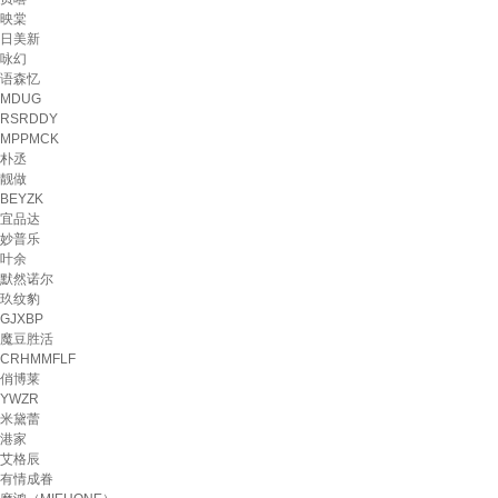
映棠
日美新
咏幻
语森忆
MDUG
RSRDDY
MPPMCK
朴丞
靓做
BEYZK
宜品达
妙普乐
叶余
默然诺尔
玖纹豹
GJXBP
魔豆胜活
CRHMMFLF
俏博莱
YWZR
米黛蕾
港家
艾格辰
有情成眷