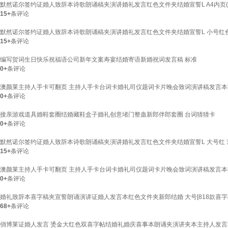
默然诺尔签约证婚人致辞本诗歌朗诵稿夹演讲婚礼发言红色文件夹结婚宣誓L A4内页(
15+
条评论
默然诺尔签约证婚人致辞本诗歌朗诵稿夹演讲婚礼发言红色文件夹结婚宣誓L 小号红色
15+
条评论
编写贺词生日快乐祝福语公司新年文案寿宴结婚寄语新婚祝词发言稿 标准
0+
条评论
澳颜莱主持人手卡可翻页 主持人手卡台词卡婚礼司仪题词卡片晚会致词演讲稿发言本提示
0+
条评论
接亲游戏道具婚鞋套圈结婚藏鞋盒子婚礼创意堵门整蛊新郎伴郎套圈 台词猜猜卡
0+
条评论
默然诺尔签约证婚人致辞本诗歌朗诵稿夹演讲婚礼发言红色文件夹结婚宣誓L 大号红 艺
15+
条评论
澳颜莱主持人手卡可翻页 主持人手卡台词卡婚礼司仪题词卡片晚会致词演讲稿发言本提示
0+
条评论
婚礼致辞本喜字稿夹宣誓朗诵演讲证婚人发言本红色文件夹新郎结婚 大号[818款喜字
68+
条评论
俏博莱证婚人发言 烫金大红色双喜字帖结婚礼婚庆喜事本朗诵夹演讲夹本主持人发言稿夹