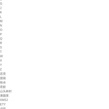
G
J
K
L
M
N
O
P
Q
R
S
T
W
X
Y
Z
若萸
捷懿
牧余
君默
山头林村
澳颜莱
XMSJ
ETY
贞嘻