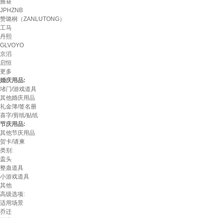
握昼
JPHZNB
赞璐桐（ZANLUTONG）
工马
丹熙
GLVOYO
京滔
启恒
更多
婚庆用品:
堵门/游戏道具
其他婚庆用品
礼金簿/签名册
喜字/剪纸/贴纸
节庆用品:
其他节庆用品
贺卡/请柬
类别:
盖头
整蛊道具
小游戏道具
其他
高级选项:
适用场景
乔迁