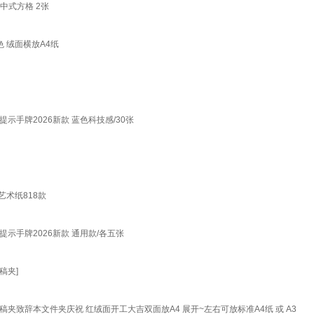
中式方格 2张
 绒面横放A4纸
手牌2026新款 蓝色科技感/30张
术纸818款
手牌2026新款 通用款/各五张
稿夹]
致辞本文件夹庆祝 红绒面开工大吉双面放A4 展开~左右可放标准A4纸 或 A3