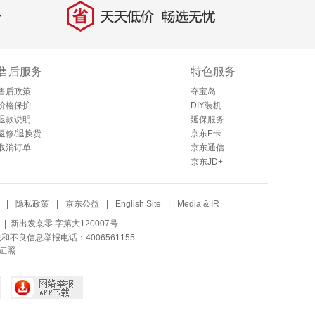
省
天天低价，畅选无忧
售后服务
特色服务
售后政策
夺宝岛
价格保护
DIY装机
退款说明
延保服务
返修/退换货
京东E卡
取消订单
京东通信
京东JD+
|
隐私政策
|
京东公益
|
English Site
|
Media & IR
| 新出发京零 字第大120007号
法和不良信息举报电话：4006561155
证照