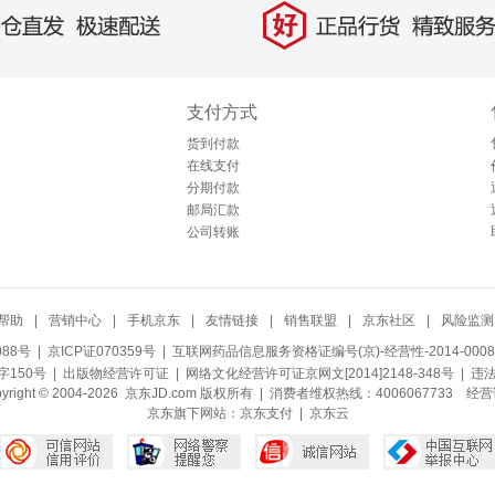
好
直发，极速配送
正品行货，精致服务
支付方式
货到付款
在线支付
分期付款
邮局汇款
公司转账
帮助
|
营销中心
|
手机京东
|
友情链接
|
销售联盟
|
京东社区
|
风险监测
088号
| 京ICP证070359号 |
互联网药品信息服务资格证编号(京)-经营性-2014-0008
150号 |
出版物经营许可证
|
网络文化经营许可证京网文[2014]2148-348号
| 违
pyright © 2004-2026 京东JD.com 版权所有 | 消费者维权热线：4006067733
经营
京东旗下网站：
京东支付
|
京东云