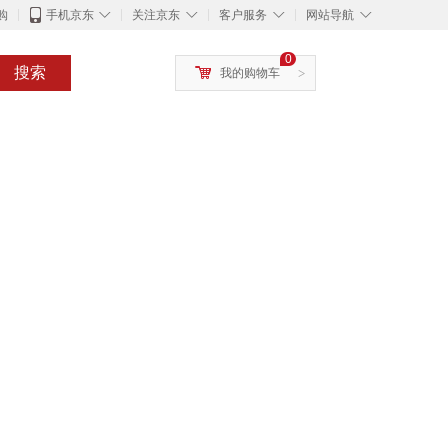
◇
◇
◇
◇
购
手机京东
关注京东
客户服务
网站导航
0
搜索
我的购物车
>