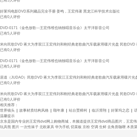
已有
5
人评价
好莱坞电影DVD系列藏品完全手册 姜鸣，王宏伟著 黑龙江科学技术出版社
已有
0
人评价
DVD-0171《金色放歌---王宏伟维也纳独唱音乐会》太平洋影音公司
已有
5
人评价
米向民歌DVD 蒋大为李双江王宏伟刘和刚经典老歌曲汽车载家用碟片光盘 民歌DVD
已有
0
人评价
DVD-0171《金色放歌---王宏伟维也纳独唱音乐会》太平洋影音公司
已有
5
人评价
居道（JUDAO）民歌DVD 蒋大为李双江王宏伟刘和刚经典老歌曲汽车载家用碟片光盘
已有
0
人评价
米向民歌DVD 蒋大为李双江王宏伟刘和刚经典老歌曲汽车载家用碟片光盘 民歌DVD
已有
0
人评价
相关推荐：
世界镜头
|
故事材质结构风格
|
颐年康
|
站台贾樟柯
|
临沂滑翔
|
好莱坞之恋
|
温馨提示
京东是国内专业的王宏伟dvd网上购物商城，本频道提供王宏伟dvd商品图片，王宏
玩具熊
图片
一次性袜子
北欧家具
华为手机
切菜板
京粉
空调
生鲜
去角质咖喱
木质