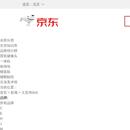
◇
送至：
北京
全部分类
京东知识库
品牌排行榜
普联摄像头
一体机
收纳包
键盘贴
键帽贴纸
京东美术馆
当前位置：
首页
>
影视
> 王宏伟dvd
品牌:
所有品牌
C
E
H
J
M