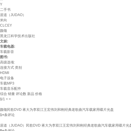
Y
二手书
居道（JUDAO）
米向
CLCEY
颜颂
黑龙江科学技术出版社
文娱:
车载电器:
车载影音
图书:
高级选项:
连接方式
类别
HDMI
电子设备
车载MP3
车载音乐配件
综合
销量
评论数
新品
价格
1
/
1
<
>
颜颂民歌DVD 蒋大为李双江王宏伟刘和刚经典老歌曲汽车载家用碟片光盘
1+
条评论
居道（JUDAO）民歌DVD 蒋大为李双江王宏伟刘和刚经典老歌曲汽车载家用碟片光盘
0+
条评论