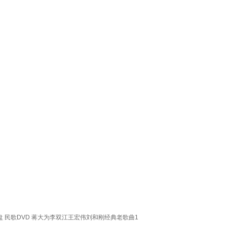
 民歌DVD 蒋大为李双江王宏伟刘和刚经典老歌曲1