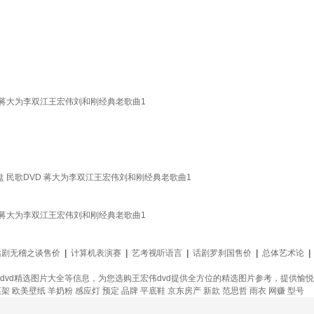
 蒋大为李双江王宏伟刘和刚经典老歌曲1
 民歌DVD 蒋大为李双江王宏伟刘和刚经典老歌曲1
 蒋大为李双江王宏伟刘和刚经典老歌曲1
话剧无稽之谈售价
|
计算机表演赛
|
艺考视听语言
|
话剧罗刹国售价
|
总体艺术论
|
伟dvd精选图片大全等信息，为您选购王宏伟dvd提供全方位的精选图片参考，提供愉
菜架
欧美壁纸
羊奶粉
感应灯
预定
品牌
平底鞋
京东房产
新款
范思哲
雨衣
网赚
型号