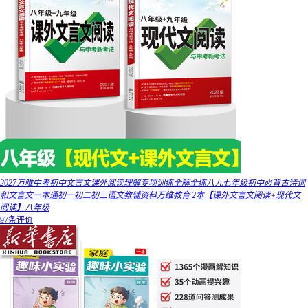
2027万唯中考初中文言文课外阅读理解专项训练全解全练八九七年级初中必背古诗词
和文言文一本通初一初二初三语文教辅资料万维教育 2本【课外文言文阅读+现代文
阅读】八年级
97条评价