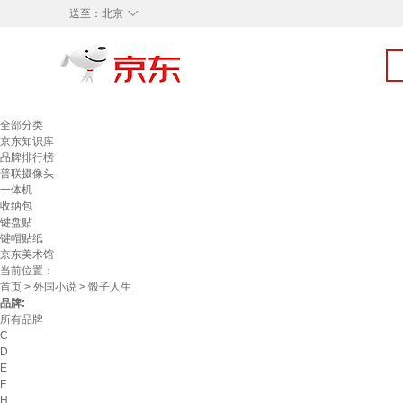
◇
送至：
北京
全部分类
京东知识库
品牌排行榜
普联摄像头
一体机
收纳包
键盘贴
键帽贴纸
京东美术馆
当前位置：
首页
>
外国小说
> 骰子人生
品牌:
所有品牌
C
D
E
F
H