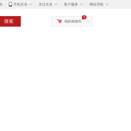
◇
◇
◇
◇
购
手机京东
关注京东
客户服务
网站导航
0
搜索
我的购物车
>