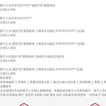
骰子人生97875327575**[[美]卢克*莱恩哈特
已有
0
人评价
骰子人生97875327575**
已有
0
人评价
骰子人生 [美]卢克*莱恩哈特 上海译文出版社 97875327575** (正版)
已有
0
人评价
骰子人生 [美]卢克*莱恩哈特 上海译文出版社 97875327575** (正版)
已有
0
人评价
骰子人生[美]卢克*莱恩哈特上海译文出版社(正版书)
已有
0
人评价
骰子人生 [美]卢克*莱恩哈特 上海译文出版社 97875327575**/正版
已有
0
人评价
相关推荐：
理查德福特
|
拜德乐
|
黑塞流浪者之歌
|
暮光之城小说月食
|
井原西鹤
|
爱典
|
温馨提示
京东是国内专业的骰子人生网上购物商城，本频道提供骰子人生商品图片，骰子人生
空调
木质菜架
图片
范思哲
羊奶粉
生鲜
预定
京粉
北欧家具
欧美壁纸
一次性袜子
切