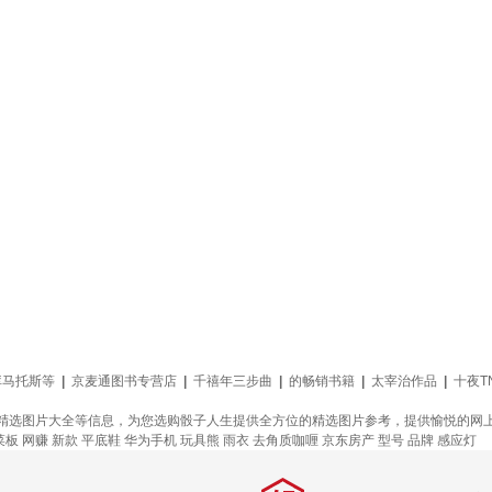
库马托斯等
|
京麦通图书专营店
|
千禧年三步曲
|
的畅销书籍
|
太宰治作品
|
十夜T
精选图片大全等信息，为您选购骰子人生提供全方位的精选图片参考，提供愉悦的网
菜板
网赚
新款
平底鞋
华为手机
玩具熊
雨衣
去角质咖喱
京东房产
型号
品牌
感应灯