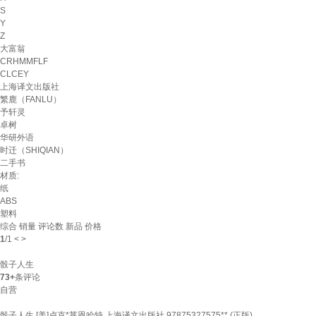
S
Y
Z
大富翁
CRHMMFLF
CLCEY
上海译文出版社
繁鹿（FANLU）
予轩灵
卓树
华研外语
时迁（SHIQIAN）
二手书
材质:
纸
ABS
塑料
综合
销量
评论数
新品
价格
1
/
1
<
>
骰子人生
73+
条评论
自营
骰子人生 [美]卢克*莱恩哈特 上海译文出版社 97875327575** (正版)