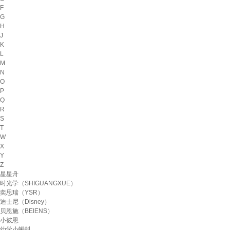
F
G
H
J
K
L
M
N
O
P
Q
R
S
T
W
X
Y
Z
星星舟
时光学（SHIGUANGXUE）
奕思瑞（YSR）
迪士尼（Disney）
贝恩施（BEIENS）
小彼恩
幼学小蝌蚪