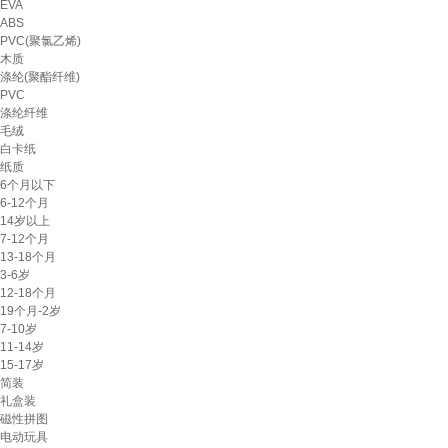
EVA
ABS
PVC(聚氯乙烯)
木质
涤纶(聚酯纤维)
PVC
涤纶纤维
毛绒
白卡纸
纸质
6个月以下
6-12个月
14岁以上
7-12个月
13-18个月
3-6岁
12-18个月
19个月-2岁
7-10岁
11-14岁
15-17岁
简装
礼盒装
磁性拼图
电动玩具