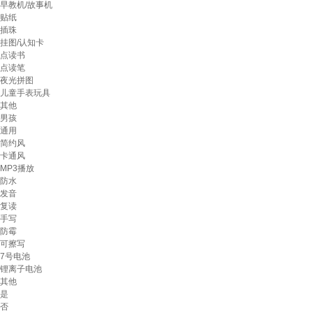
早教机/故事机
贴纸
插珠
挂图/认知卡
点读书
点读笔
夜光拼图
儿童手表玩具
其他
男孩
通用
简约风
卡通风
MP3播放
防水
发音
复读
手写
防霉
可擦写
7号电池
锂离子电池
其他
是
否