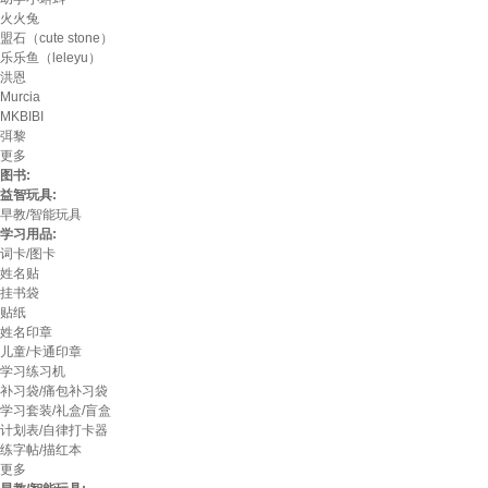
火火兔
盟石（cute stone）
乐乐鱼（leleyu）
洪恩
Murcia
MKBIBI
弭黎
更多
图书:
益智玩具:
早教/智能玩具
学习用品:
词卡/图卡
姓名贴
挂书袋
贴纸
姓名印章
儿童/卡通印章
学习练习机
补习袋/痛包补习袋
学习套装/礼盒/盲盒
计划表/自律打卡器
练字帖/描红本
更多