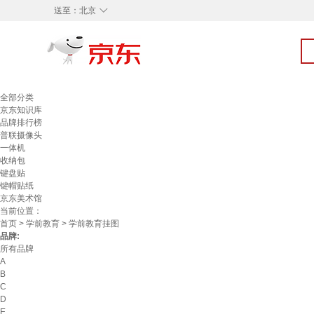
◇
送至：
北京
全部分类
京东知识库
品牌排行榜
普联摄像头
一体机
收纳包
键盘贴
键帽贴纸
京东美术馆
当前位置：
首页
>
学前教育
> 学前教育挂图
品牌:
所有品牌
A
B
C
D
E