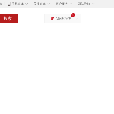
◇
◇
◇
◇
购
手机京东
关注京东
客户服务
网站导航
0
搜索
我的购物车
>