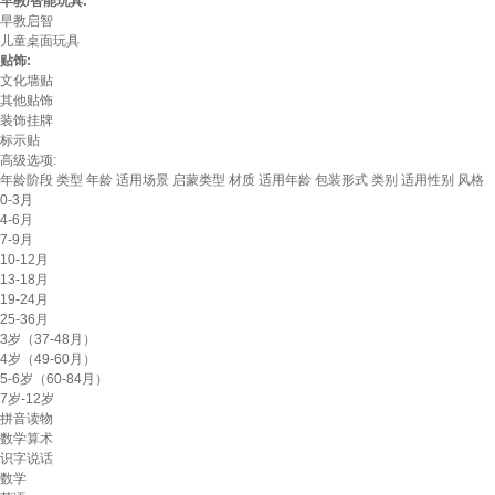
早教/智能玩具:
早教启智
儿童桌面玩具
贴饰:
文化墙贴
其他贴饰
装饰挂牌
标示贴
高级选项:
年龄阶段
类型
年龄
适用场景
启蒙类型
材质
适用年龄
包装形式
类别
适用性别
风格
0-3月
4-6月
7-9月
10-12月
13-18月
19-24月
25-36月
3岁（37-48月）
4岁（49-60月）
5-6岁（60-84月）
7岁-12岁
拼音读物
数学算术
识字说话
数学