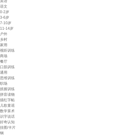
英语
语文
0-2岁
3-6岁
7-10岁
11-14岁
户外
乡村
家用
视听训练
商场
餐厅
口肌训练
通用
思维训练
职场
抓握训练
拼音读物
描红字帖
儿歌童谣
数学算术
识字说话
好奇认知
挂图/卡片
钢