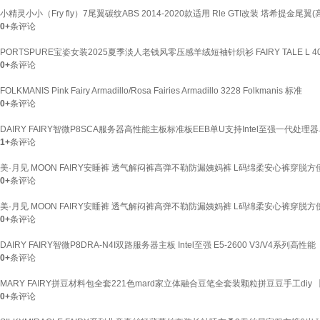
小精灵小小（Fry fly）7尾翼碳纹ABS 2014-2020款适用 Rle GTI改装 塔希提金尾翼(高
0+
条评论
PORTSPURE宝姿女装2025夏季淡人老钱风零压感羊绒短袖针织衫 FAIRY TALE L 4
0+
条评论
FOLKMANIS Pink Fairy Armadillo/Rosa Fairies Armadillo 3228 Folkmanis 标准
0+
条评论
DAIRY FAIRY智微P8SCA服务器高性能主板标准板EEB单U支持Intel至强一代处理器
1+
条评论
美·月见 MOON FAIRY安睡裤 透气解闷裤高弹不勒防漏姨妈裤 L码绵柔安心裤穿脱方便 
0+
条评论
美·月见 MOON FAIRY安睡裤 透气解闷裤高弹不勒防漏姨妈裤 L码绵柔安心裤穿脱方便 
0+
条评论
DAIRY FAIRY智微P8DRA-N4I双路服务器主板 Intel至强 E5-2600 V3/V4系列高性能
0+
条评论
MARY FAIRY拼豆材料包全套221色mard家立体融合豆笔全套装颗粒拼豆豆手工diy
0+
条评论