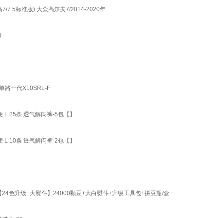
7/7.5标准版) 大众高尔夫7/2014-2020年
0
单路一代X10SRL-F
L 25条 透气解闷裤-5包【】
L 10条 透气解闷裤-2包【】
 【24色升级+大熨斗】24000颗豆+大白熨斗+升级工具包+拼豆瓶/盒+