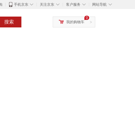
◇
◇
◇
◇
购
手机京东
关注京东
客户服务
网站导航
0
搜索
我的购物车
>