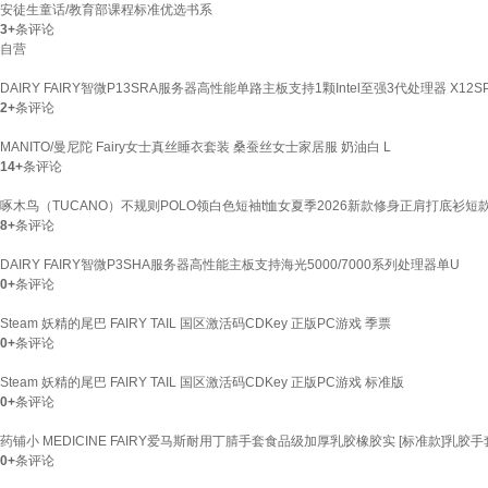
安徒生童话/教育部课程标准优选书系
3+
条评论
自营
DAIRY FAIRY智微P13SRA服务器高性能单路主板支持1颗Intel至强3代处理器 X12SP
2+
条评论
MANITO/曼尼陀 Fairy女士真丝睡衣套装 桑蚕丝女士家居服 奶油白 L
14+
条评论
啄木鸟（TUCANO）不规则POLO领白色短袖t恤女夏季2026新款修身正肩打底衫短款上衣 白
8+
条评论
DAIRY FAIRY智微P3SHA服务器高性能主板支持海光5000/7000系列处理器单U
0+
条评论
Steam 妖精的尾巴 FAIRY TAIL 国区激活码CDKey 正版PC游戏 季票
0+
条评论
Steam 妖精的尾巴 FAIRY TAIL 国区激活码CDKey 正版PC游戏 标准版
0+
条评论
药铺小 MEDICINE FAIRY爱马斯耐用丁腈手套食品级加厚乳胶橡胶实 [标准款]乳胶手套
0+
条评论