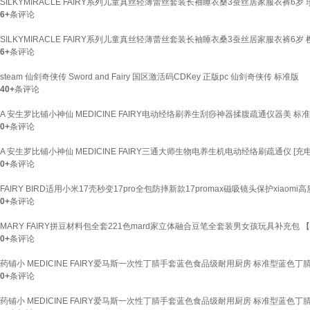
SILKYMIRACLE FAIRY系列儿童真丝轻薄蕾丝套装长袖睡衣桑3蚕丝居家服衣裤6岁 珍
6+
条评论
SILKYMIRACLE FAIRY系列儿童真丝轻薄蕾丝套装长袖睡衣桑3蚕丝居家服衣裤6岁 樱
6+
条评论
steam 仙剑奇侠传 Sword and Fairy 国区激活码CDKey 正版pc 仙剑奇侠传 标准版
40+
条评论
A 安生罗比铺小神仙 MEDICINE FAIRY电动经络刷养生刮痧神器揉腹疏通仪器美 标
0+
条评论
A 安生罗比铺小神仙 MEDICINE FAIRY三通大师生物电养生机电动经络刷疏通仪 [
0+
条评论
FAIRY BIRD适用小米17壳秒变17pro全包防摔新款17promax磁吸镜头保护xia
0+
条评论
MARY FAIRY拼豆材料包全套221色mard家立体融合豆笔全套装男女孩玩具补充包 
0+
条评论
药铺小 MEDICINE FAIRY爱马斯一次性丁腈手套蓝色食品级耐用厨房 标准型蓝色丁腈1
0+
条评论
药铺小 MEDICINE FAIRY爱马斯一次性丁腈手套蓝色食品级耐用厨房 标准型蓝色丁腈1