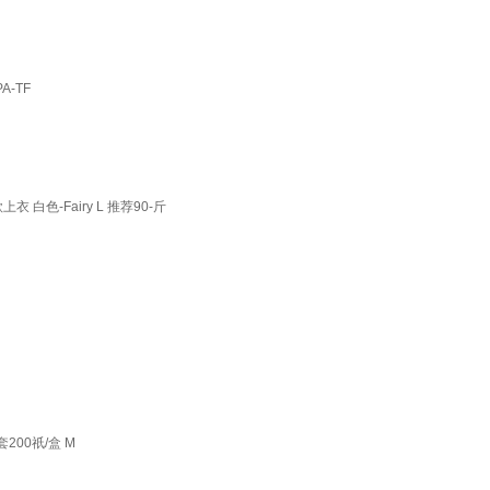
A-TF
色-Fairy L 推荐90-斤
200祇/盒 M