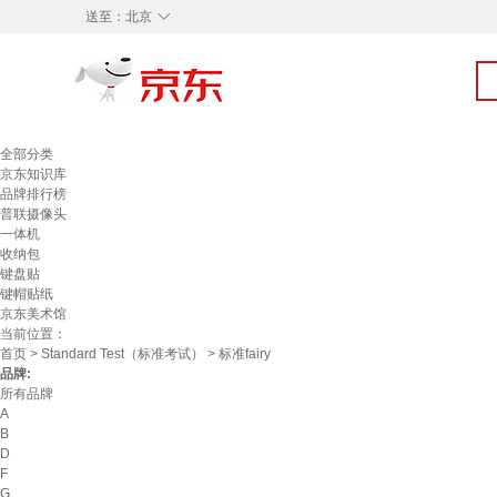
◇
送至：
北京
全部分类
京东知识库
品牌排行榜
普联摄像头
一体机
收纳包
键盘贴
键帽贴纸
京东美术馆
当前位置：
首页
>
Standard Test（标准考试）
> 标准fairy
品牌:
所有品牌
A
B
D
F
G