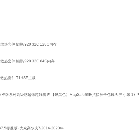
散热套件 鯤鹏 920 32C 128G内存
散热套件 鯤鹏 920 32C 64G内存
rt散热套件 T1HSE主板
高质量标准版系列高级感超薄超好看透 【银黑色】MagSafe磁吸抗指纹全包镜头屏 小米 17 P
/7.5标准版) 大众高尔夫7/2014-2020年