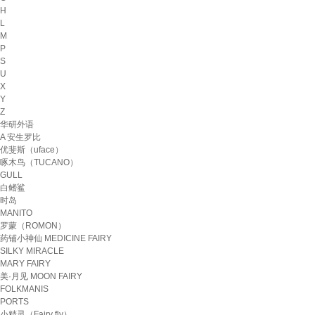
H
L
M
P
S
U
X
Y
Z
华研外语
A 安生罗比
优斐斯（uface）
啄木鸟（TUCANO）
GULL
白鳍鲨
时岛
MANITO
罗蒙（ROMON）
药铺小神仙 MEDICINE FAIRY
SILKY MIRACLE
MARY FAIRY
美·月见 MOON FAIRY
FOLKMANIS
PORTS
小精灵（Fairy fly）