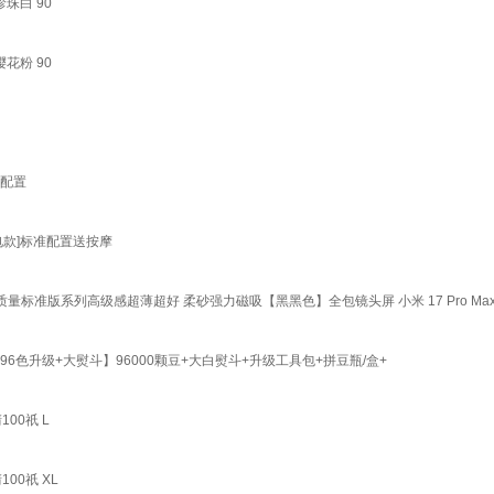
珠白 90
花粉 90
准配置
充电款]标准配置送按摩
omi高质量标准版系列高级感超薄超好 柔砂强力磁吸【黑黑色】全包镜头屏 小米 17 Pro Ma
【96色升级+大熨斗】96000颗豆+大白熨斗+升级工具包+拼豆瓶/盒+
00祇 L
00祇 XL