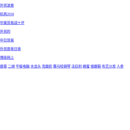
外贸波普
杭商2018
中美贸易战十评
外贸的
中日贸易
外贸原单日单
博库网上
唇膏
二胡
平板电脑
水龙头
洗面奶
雅马哈钢琴
法拉利
蜂蜜
坡跟鞋
布艺沙发
人参