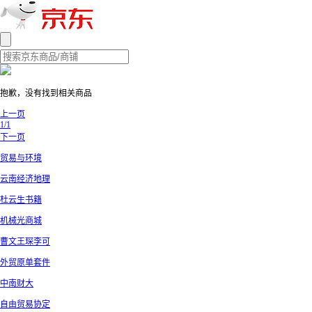
抱歉，没有找到相关商品
上一页
1/1
下一页
贸易与环境
云南经济地理
杜云生书籍
机械光商城
曹文王琛李可
外贸原单套件
中南财大
自由贸易协定