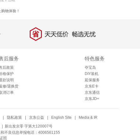
上购物体验！
省
天天低价，畅选无忧
售后服务
特色服务
售后政策
夺宝岛
价格保护
DIY装机
退款说明
延保服务
返修/退换货
京东E卡
取消订单
京东通信
京东JD+
|
隐私政策
|
京东公益
|
English Site
|
Media & IR
| 新出发京零 字第大120007号
法和不良信息举报电话：4006561155
证照