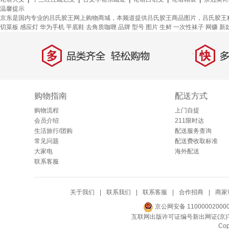
温馨提示
京东是国内专业的吕氏胶王网上购物商城，本频道提供吕氏胶王商品图片，吕氏胶王
切菜板
感应灯
华为手机
平底鞋
去角质咖喱
品牌
型号
图片
生鲜
一次性袜子
网赚
新
多
快
品类齐全，轻松购物
多仓
购物指南
配送方式
购物流程
上门自提
会员介绍
211限时达
生活旅行/团购
配送服务查询
常见问题
配送费收取标准
大家电
海外配送
联系客服
关于我们
|
联系我们
|
联系客服
|
合作招商
|
商家
京公网安备 11000002000
互联网出版许可证编号新出网证(京)字
Co