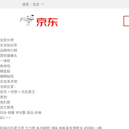
◇
送至：
北京
全部分类
京东知识库
品牌排行榜
普联摄像头
一体机
收纳包
键盘贴
键帽贴纸
京东美术馆
当前位置：
首页
>
经部
> 吕氏胶王
类别:
免钉胶
其它胶类
综合
销量
评论数
新品
价格
1
/
1
<
>
环保吕氏胶王胶 大力胶 多功能胶 净味 地板革专用胶水 450ML一桶