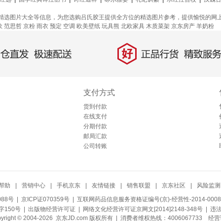
精选图片大全等信息，为您选购吕氏胶王提供全方位的精选图片参考，提供愉悦的网
款
范思哲
京粉
雨衣
预定
空调
欧美壁纸
玩具熊
北欧家具
木质菜架
京东房产
羊奶粉
好
直发，极速配送
正品行货，精致服务
支付方式
货到付款
在线支付
分期付款
邮局汇款
公司转账
帮助
|
营销中心
|
手机京东
|
友情链接
|
销售联盟
|
京东社区
|
风险监测
088号
| 京ICP证070359号 |
互联网药品信息服务资格证编号(京)-经营性-2014-0008
150号 |
出版物经营许可证
|
网络文化经营许可证京网文[2014]2148-348号
| 违
pyright © 2004-2026 京东JD.com 版权所有 | 消费者维权热线：4006067733
经营