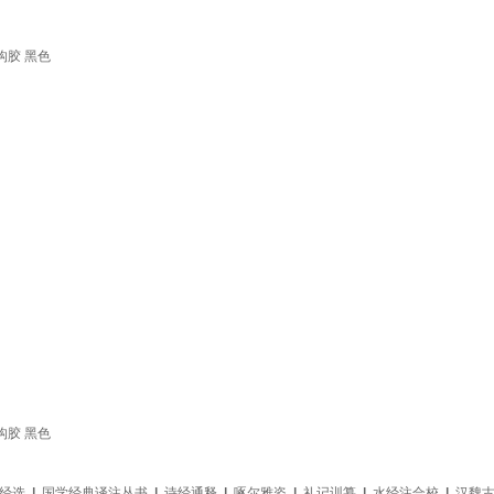
构胶 黑色
构胶 黑色
经选
|
国学经典译注丛书
|
诗经通释
|
啄尔雅姿
|
礼记训纂
|
水经注合校
|
汉魏