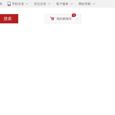
◇
◇
◇
◇
购
手机京东
关注京东
客户服务
网站导航
0
搜索
我的购物车
>