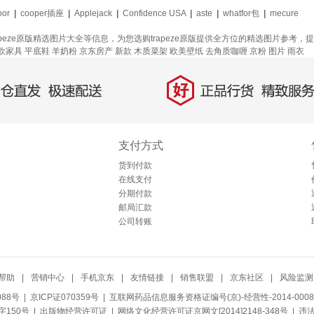
loor
|
cooper插座
|
Applejack
|
Confidence USA
|
aste
|
whatfor包
|
mecure
trapeze原版精选图片大全等信息，为您选购trapeze原版提供全方位的精选图片参考
欧家具
平底鞋
羊奶粉
京东房产
新款
木质菜架
欧美壁纸
去角质咖喱
京粉
图片
雨衣
好
直发，极速配送
正品行货，精致服务
支付方式
货到付款
在线支付
分期付款
邮局汇款
公司转账
帮助
|
营销中心
|
手机京东
|
友情链接
|
销售联盟
|
京东社区
|
风险监测
088号
| 京ICP证070359号 |
互联网药品信息服务资格证编号(京)-经营性-2014-0008
150号 |
出版物经营许可证
|
网络文化经营许可证京网文[2014]2148-348号
| 违