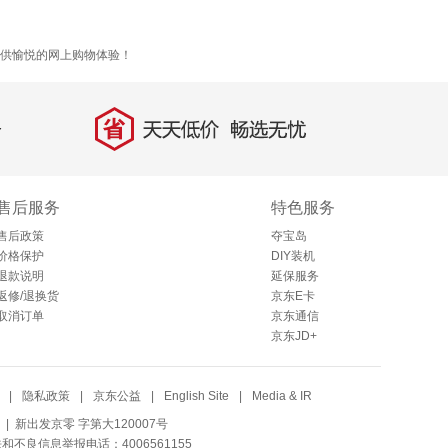
，提供愉悦的网上购物体验！
省
天天低价，畅选无忧
售后服务
特色服务
售后政策
夺宝岛
价格保护
DIY装机
退款说明
延保服务
返修/退换货
京东E卡
取消订单
京东通信
京东JD+
|
隐私政策
|
京东公益
|
English Site
|
Media & IR
| 新出发京零 字第大120007号
法和不良信息举报电话：4006561155