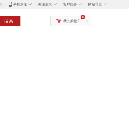
◇
◇
◇
◇
购
手机京东
关注京东
客户服务
网站导航
0
搜索
我的购物车
>