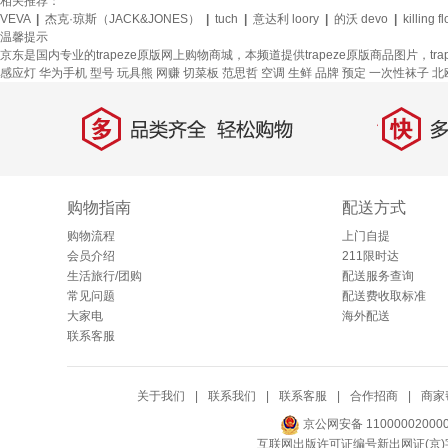
相关推荐：
VEVA
|
杰克·琼斯（JACK&JONES）
|
tuch
|
意达利 loory
|
的沃 devo
|
killing f
温馨提示
京东是国内专业的trapeze原版网上购物商城，本频道提供trapeze原版商品图片，
感应灯
华为手机
型号
玩具熊
网赚
切菜板
范思哲
空调
生鲜
品牌
预定
一次性袜子
北
多
快
品类齐全，轻松购物
多仓
购物指南
配送方式
购物流程
上门自提
会员介绍
211限时达
生活旅行/团购
配送服务查询
常见问题
配送费收取标准
大家电
海外配送
联系客服
关于我们
|
联系我们
|
联系客服
|
合作招商
|
商家
京公网安备 11000002000
互联网出版许可证编号新出网证(京)字