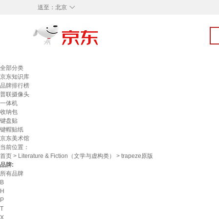
◇
送至：
北京
全部分类
京东知识库
品牌排行榜
普联摄像头
一体机
收纳包
键盘贴
键帽贴纸
京东美术馆
当前位置：
首页
>
Literature & Fiction（文学与虚构类）
> trapeze原版
品牌:
所有品牌
B
H
P
T
X