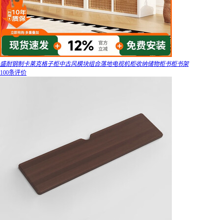
盛耐钢制卡莱克格子柜中古风模块组合落地电视机柜收纳储物柜书柜书架
100条评价