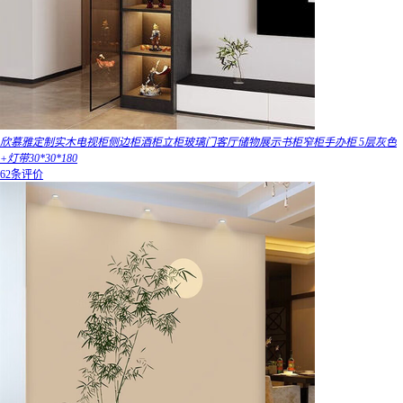
欣慕雅定制实木电视柜侧边柜酒柜立柜玻璃门客厅储物展示书柜窄柜手办柜 5层灰色
+灯带30*30*180
62条评价