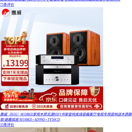
75条评价
惠威（HiVi）M1MKII家用木质无源HIFI书架音响发烧音箱客厅电视专用音响送木质脚
架/避震底座 M1MKII+AD99D+TY50CD
35条评价