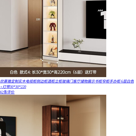
欣慕雅定制实木电视柜侧边柜酒柜立柜玻璃门客厅储物展示书柜窄柜手办柜 6层白色
+灯带30*30*220
62条评价