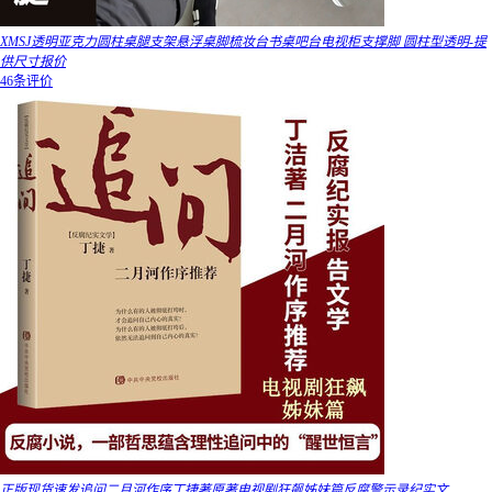
XMSJ透明亚克力圆柱桌腿支架悬浮桌脚梳妆台书桌吧台电视柜支撑脚 圆柱型透明-提
供尺寸报价
46条评价
正版现货速发追问二月河作序丁捷著原著电视剧狂飙姊妹篇反腐警示录纪实文