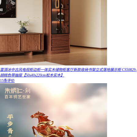
雲頂冰中古风电视柜边柜一体实木储物柜客厅新款收纳书架立式落地展示柜 CS50829-
胡桃色带抽屉【50x40x220cm松木实木】
15条评价