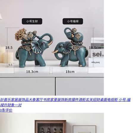
妙普乐家居装饰品大象客厅书房家里装饰新房摆件酒柜玄关招财桌面电视柜 小号-福
禄升财象一对
0条评价