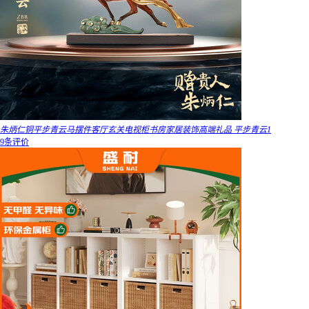
朱炳仁铜平步青云马摆件客厅玄关电视柜书房家居装饰高端礼品 平步青云1
9条评价