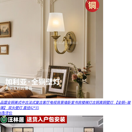
品盟全铜美式中古法式复古客厅电视背景墙卧室书房楼梯灯古铜真铜壁灯 【全铜+玻
璃】 双头壁灯 直径42*35
6条评价