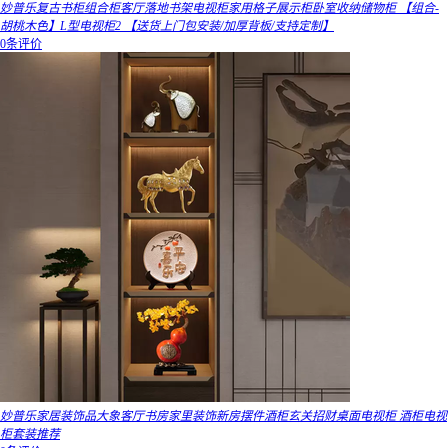
妙普乐复古书柜组合柜客厅落地书架电视柜家用格子展示柜卧室收纳储物柜 【组合-
胡桃木色】L型电视柜2 【送货上门包安装/加厚背板/支持定制】
0条评价
妙普乐家居装饰品大象客厅书房家里装饰新房摆件酒柜玄关招财桌面电视柜 酒柜电视
柜套装推荐