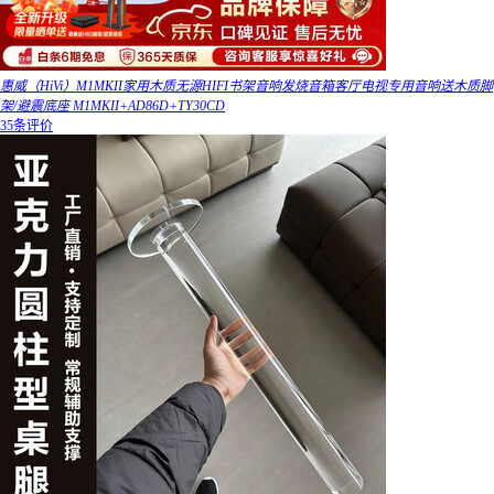
惠威（HiVi）M1MKII家用木质无源HIFI书架音响发烧音箱客厅电视专用音响送木质脚
架/避震底座 M1MKII+AD86D+TY30CD
35条评价