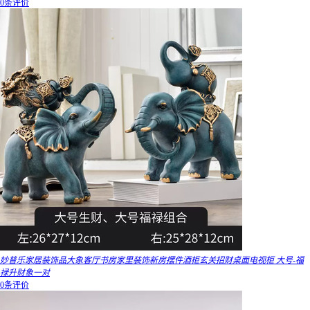
0条评价
妙普乐家居装饰品大象客厅书房家里装饰新房摆件酒柜玄关招财桌面电视柜 大号-福
禄升财象一对
0条评价