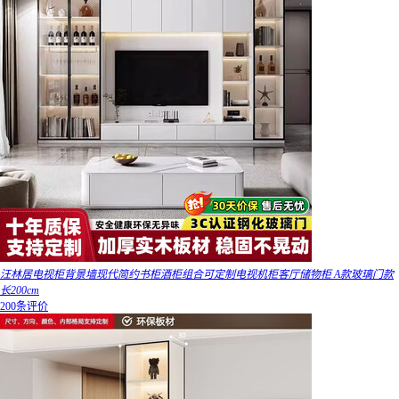
汪林居电视柜背景墙现代简约书柜酒柜组合可定制电视机柜客厅储物柜 A款玻璃门款
长200cm
200条评价