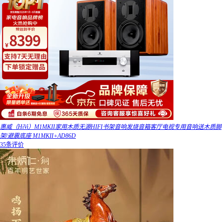
惠威（HiVi）M1MKII家用木质无源HIFI书架音响发烧音箱客厅电视专用音响送木质脚
架/避震底座 M1MKII+AD86D
35条评价