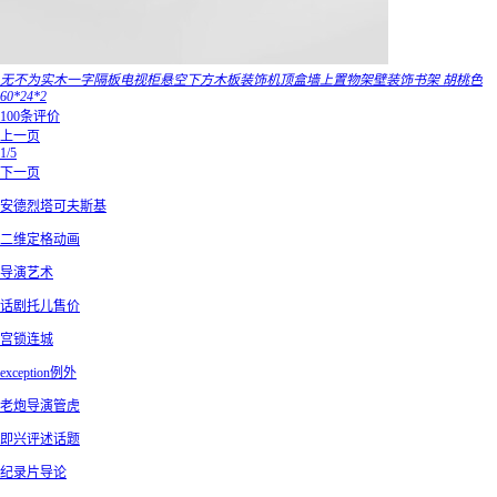
无不为实木一字隔板电视柜悬空下方木板装饰机顶盒墙上置物架壁装饰书架 胡桃色
60*24*2
100条评价
上一页
1/5
下一页
安德烈塔可夫斯基
二维定格动画
导演艺术
话剧托儿售价
宫锁连城
exception例外
老炮导演管虎
即兴评述话题
纪录片导论