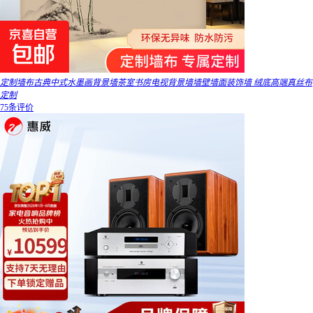
定制墙布古典中式水墨画背景墙茶室书房电视背景墙墙壁墙面装饰墙 绒底高端真丝布
定制
75条评价