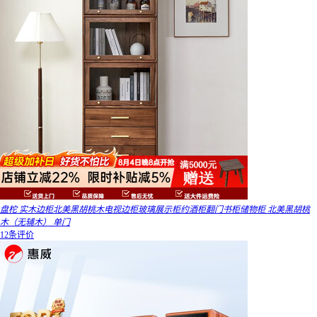
盘柁 实木边柜北美黑胡桃木电视边柜玻璃展示柜约酒柜翻门书柜储物柜 北美黑胡桃
木（无辅木） 单门
12条评价