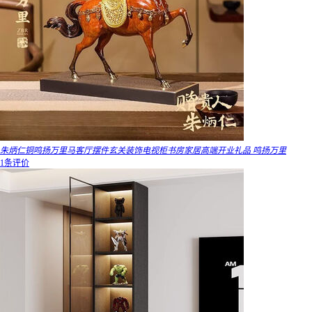
朱炳仁铜鸣扬万里马客厅摆件玄关装饰电视柜书房家居高端开业礼品 鸣扬万里
1条评价