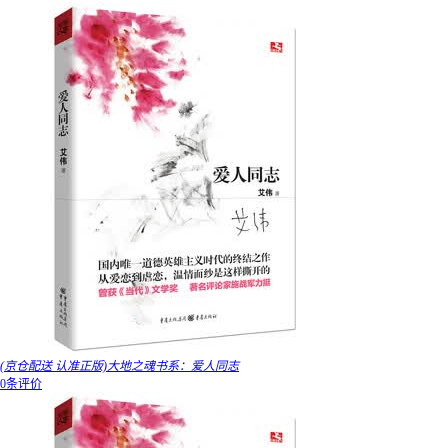
(京仓配送 认准正版)大地之魂书系：爱人同志
0条评价