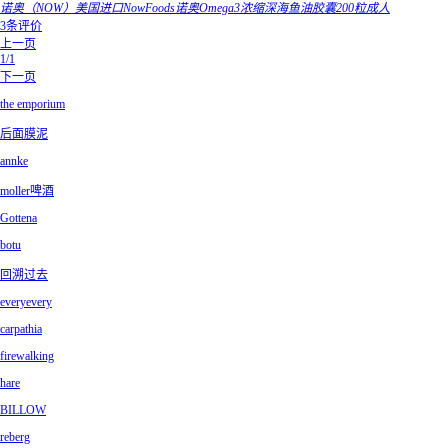
诺奥（NOW）美国进口NowFoods诺奥Omega3浓缩深海鱼油胶囊200粒成人
3条评价
上一页
1/1
下一页
the emporium
后面膜泥
annke
moller啤酒
Gottena
botu
回溯过去
everyevery
carpathia
firewalking
hare
BILLOW
reberg