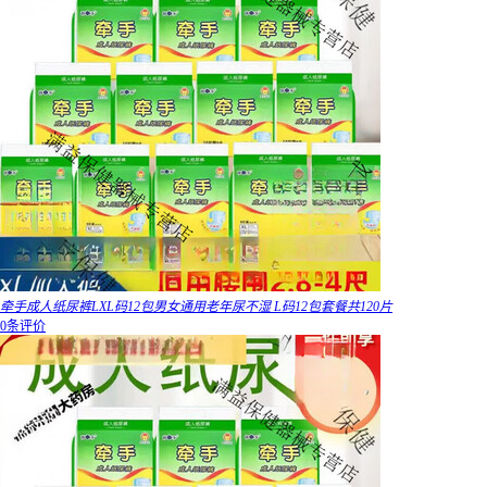
牵手成人纸尿裤LXL码12包男女通用老年尿不湿 L码12包套餐共120片
0条评价