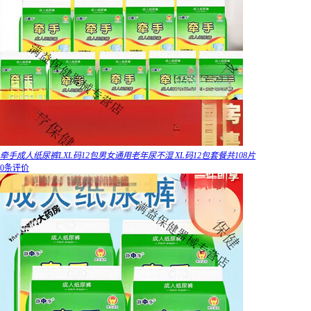
牵手成人纸尿裤LXL码12包男女通用老年尿不湿 XL码12包套餐共108片
0条评价