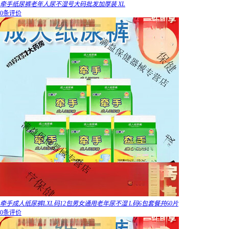
牵手纸尿裤老年人尿不湿号大码批发加厚装 XL
0条评价
牵手成人纸尿裤LXL码12包男女通用老年尿不湿 L码6包套餐共60片
0条评价