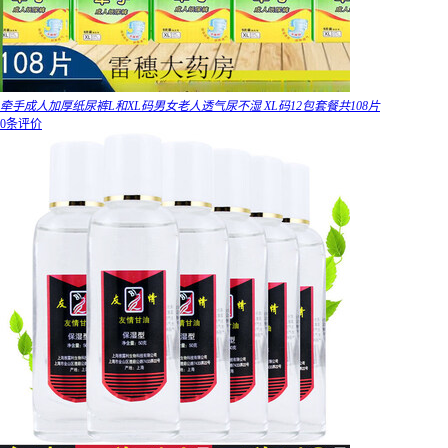
牵手成人加厚纸尿裤L和XL码男女老人透气尿不湿 XL码12包套餐共108片
0条评价