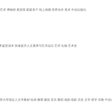
艺术 博物馆 展览馆 家庭亲子 纸上画廊 世界名作 美术 中信出版社
术鉴赏读本 快速提升人文素养与艺术品位 艺术 礼物 艺术史
学指定人文学教材 绘画 雕塑 建筑 音乐 舞蹈 戏剧 电影 历史 文学 哲学 宗教 中