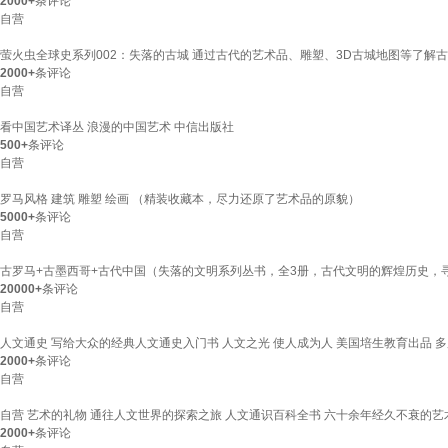
2000+
条评论
自营
萤火虫全球史系列002：失落的古城 通过古代的艺术品、雕塑、3D古城地图等了解
2000+
条评论
自营
看中国艺术译丛 浪漫的中国艺术 中信出版社
500+
条评论
自营
罗马风格 建筑 雕塑 绘画 （精装收藏本，尽力还原了艺术品的原貌）
5000+
条评论
自营
古罗马+古墨西哥+古代中国（失落的文明系列丛书，全3册，古代文明的辉煌历史，
20000+
条评论
自营
人文通史 写给大众的经典人文通史入门书 人文之光 使人成为人 美国培生教育出品 多所大
2000+
条评论
自营
自营 艺术的礼物 通往人文世界的探索之旅 人文通识百科全书 六十余年经久不衰的艺
2000+
条评论