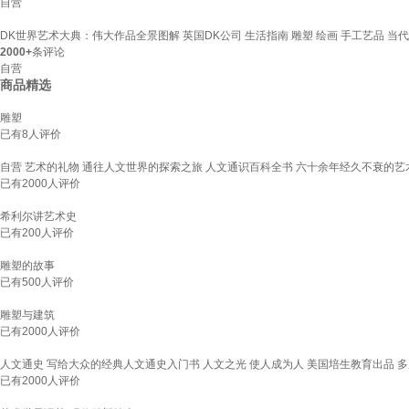
自营
DK世界艺术大典：伟大作品全景图解 英国DK公司 生活指南 雕塑 绘画 手工艺品 当代
2000+
条评论
自营
商品精选
雕塑
已有
8
人评价
自营 艺术的礼物 通往人文世界的探索之旅 人文通识百科全书 六十余年经久不衰的艺
已有
2000
人评价
希利尔讲艺术史
已有
200
人评价
雕塑的故事
已有
500
人评价
雕塑与建筑
已有
2000
人评价
人文通史 写给大众的经典人文通史入门书 人文之光 使人成为人 美国培生教育出品 多所大
已有
2000
人评价