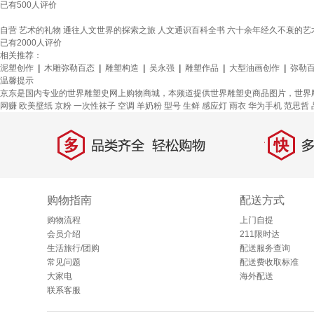
已有
500
人评价
自营 艺术的礼物 通往人文世界的探索之旅 人文通识百科全书 六十余年经久不衰的艺
已有
2000
人评价
相关推荐：
泥塑创作
|
木雕弥勒百态
|
雕塑构造
|
吴永强
|
雕塑作品
|
大型油画创作
|
弥勒
温馨提示
京东是国内专业的世界雕塑史网上购物商城，本频道提供世界雕塑史商品图片，世界
网赚
欧美壁纸
京粉
一次性袜子
空调
羊奶粉
型号
生鲜
感应灯
雨衣
华为手机
范思哲
多
快
品类齐全，轻松购物
多仓
购物指南
配送方式
购物流程
上门自提
会员介绍
211限时达
生活旅行/团购
配送服务查询
常见问题
配送费收取标准
大家电
海外配送
联系客服