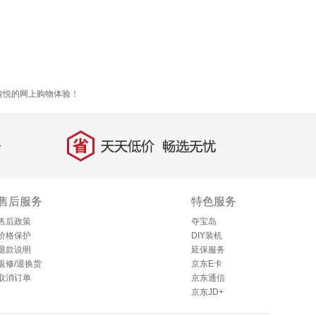
愉悦的网上购物体验！
省
天天低价，畅选无忧
售后服务
特色服务
售后政策
夺宝岛
价格保护
DIY装机
退款说明
延保服务
返修/退换货
京东E卡
取消订单
京东通信
京东JD+