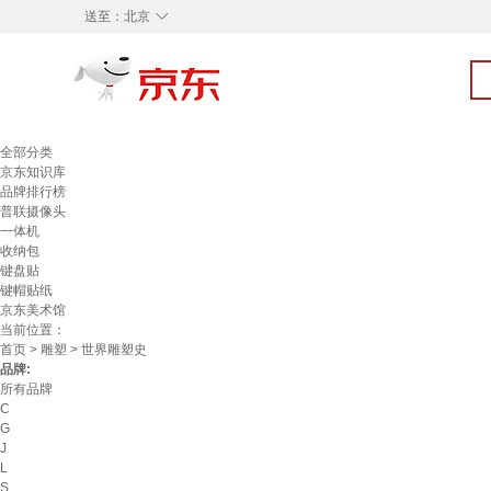
◇
送至：
北京
全部分类
京东知识库
品牌排行榜
普联摄像头
一体机
收纳包
键盘贴
键帽贴纸
京东美术馆
当前位置：
首页
>
雕塑
> 世界雕塑史
品牌:
所有品牌
C
G
J
L
S