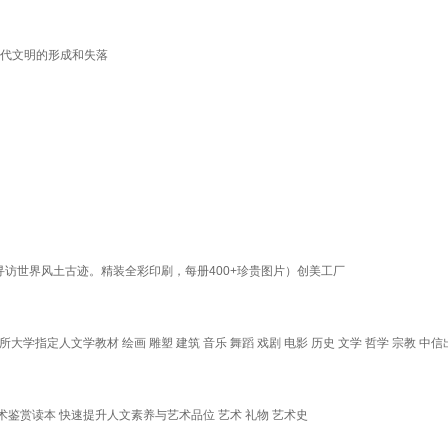
古代文明的形成和失落
寻访世界风土古迹。精装全彩印刷，每册400+珍贵图片）创美工厂
学指定人文学教材 绘画 雕塑 建筑 音乐 舞蹈 戏剧 电影 历史 文学 哲学 宗教 中
术鉴赏读本 快速提升人文素养与艺术品位 艺术 礼物 艺术史