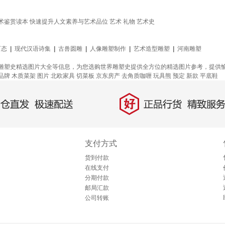
术鉴赏读本 快速提升人文素养与艺术品位 艺术 礼物 艺术史
百态
|
现代汉语诗集
|
古兽圆雕
|
人像雕塑制作
|
艺术造型雕塑
|
河南雕塑
雕塑史精选图片大全等信息，为您选购世界雕塑史提供全方位的精选图片参考，提供
品牌
木质菜架
图片
北欧家具
切菜板
京东房产
去角质咖喱
玩具熊
预定
新款
平底鞋
好
直发，极速配送
正品行货，精致服务
支付方式
货到付款
在线支付
分期付款
邮局汇款
公司转账