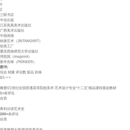
X
Z
三联书店
中信出版
江苏凤凰美术出版社
广西美术出版社
中国画报
锦唐艺术（JINTANGART）
创美工厂
重庆西南师范大学出版社
理想国（imaginist）
新华先锋（PIONEER）
图书:
综合
销量
评论数
新品
价格
1
/
1
<
>
雕塑/21世纪全国普通高等院校美术·艺术设计专业“十二五”精品课程规划教材
1+
条评论
自营
希利尔讲艺术史
200+
条评论
自营
世界雕塑大观/再现世界历史