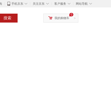
◇
◇
◇
◇
购
手机京东
关注京东
客户服务
网站导航
0
搜索
我的购物车
>