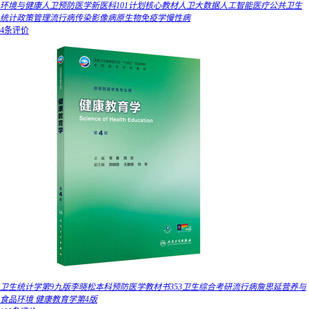
环境与健康人卫预防医学新医科101计划核心教材人卫大数据人工智能医疗公共卫生
统计政策管理流行病传染影像病原生物免疫学慢性病
4条评价
卫生统计学第9九版李晓松本科预防医学教材书353卫生综合考研流行病詹思延营养与
食品环境 健康教育学第4版