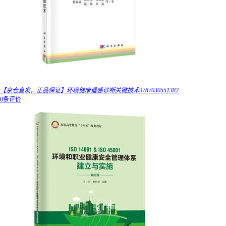
【京仓直发，正品保证】环境健康遥感诊断关键技术9787030551382
0条评价