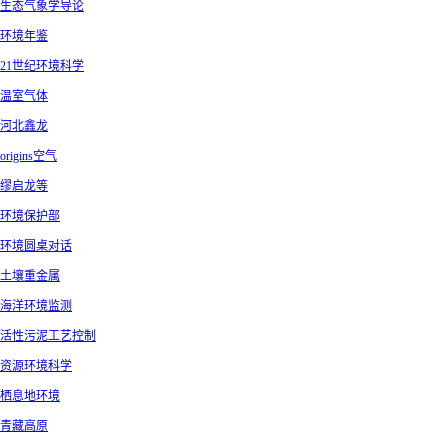
生态气象学导论
环境年鉴
21世纪环境科学
温室气体
河北鑫龙
origins空气
缪启龙等
环境保护部
环境圆桌对话
土壤重金属
海洋环境监测
活性污泥工艺控制
资源环境科学
栖息地环境
青藏高原