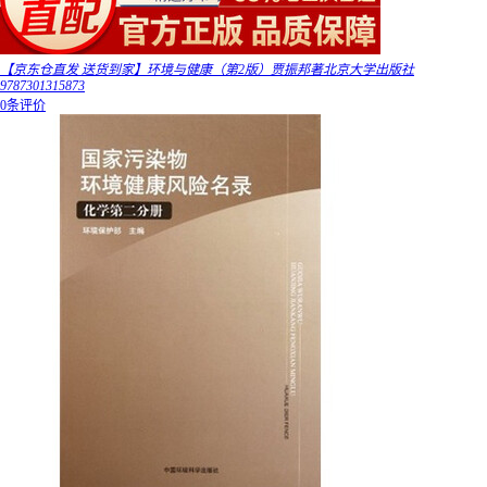
【京东仓直发 送货到家】环境与健康（第2版）贾振邦著北京大学出版社
9787301315873
0条评价