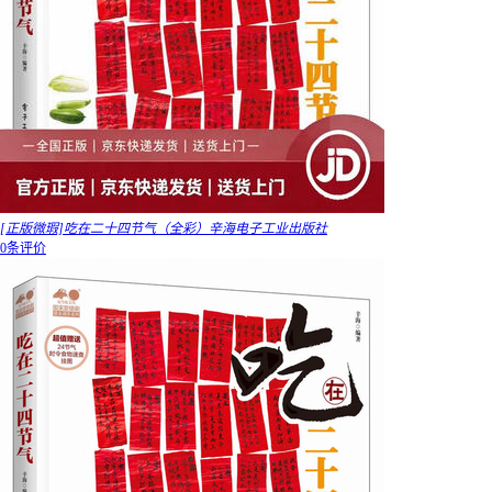
[正版微瑕]吃在二十四节气（全彩）辛海电子工业出版社
0条评价