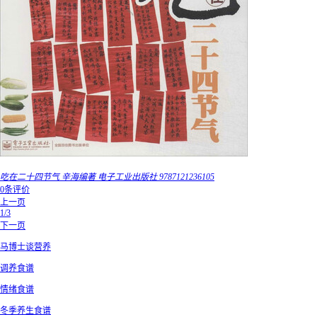
吃在二十四节气 辛海编著 电子工业出版社 9787121236105
0条评价
上一页
1/3
下一页
马博士谈营养
调养食谱
情绪食谱
冬季养生食谱