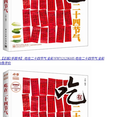
【正版2手图书】 吃在二十四节气 全彩 9787121236105 吃在二十四节气 全彩
0条评价