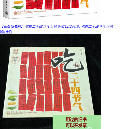
【正版旧书籍】 吃在二十四节气 全彩 9787121236105 吃在二十四节气 全彩
0条评价