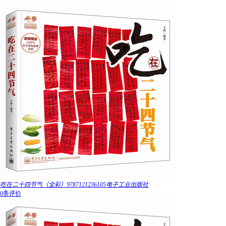
吃在二十四节气（全彩）9787121236105电子工业出版社
0条评价