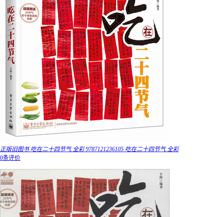
正版旧图书 吃在二十四节气 全彩 9787121236105 吃在二十四节气 全彩
0条评价