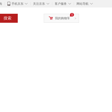
◇
◇
◇
◇
购
手机京东
关注京东
客户服务
网站导航
0
搜索
我的购物车
>