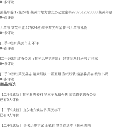
0+
条评论
莱芜年鉴:17第24卷)莱芜市地方史志办公室童书9787512028388 莱芜年鉴
0+
条评论
儿童节 莱芜年鉴:17第24卷)童书莱芜年鉴 图书儿童节礼物
0+
条评论
[二手9成新]莱芜市志 不详
0+
条评论
[二手9成新]红石公园（莱芜风光第壹部） 好莱芜系列丛书 亓怀斌
0+
条评论
[二手9成新] 莱芜县志 清康熙版 一函五册 宣纸线装 编纂委员会 线装书局
0+
条评论
商品精选
【二手9成新】莱芜县志资料 第三至九辑合售 莱芜市史志办公室
已有
0
人评价
【二手9成新】山东地方戏丛书 莱芜梆子
已有
0
人评价
【二手9成新】 著名历史学家 王毓铨 签名赠送本《莱芜 图书