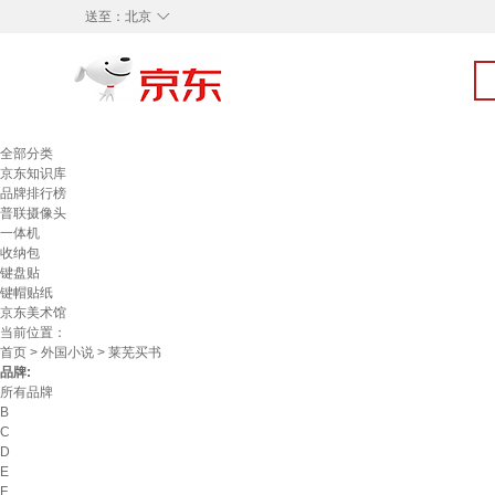
◇
送至：
北京
全部分类
京东知识库
品牌排行榜
普联摄像头
一体机
收纳包
键盘贴
键帽贴纸
京东美术馆
当前位置：
首页
>
外国小说
> 莱芜买书
品牌:
所有品牌
B
C
D
E
F