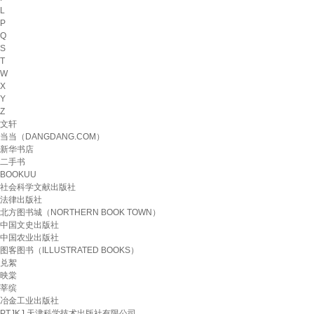
L
P
Q
S
T
W
X
Y
Z
文轩
当当（DANGDANG.COM）
新华书店
二手书
BOOKUU
社会科学文献出版社
法律出版社
北方图书城（NORTHERN BOOK TOWN）
中国文史出版社
中国农业出版社
图客图书（ILLUSTRATED BOOKS）
兑絮
映棠
莘缤
冶金工业出版社
PTJKJ 天津科学技术出版社有限公司