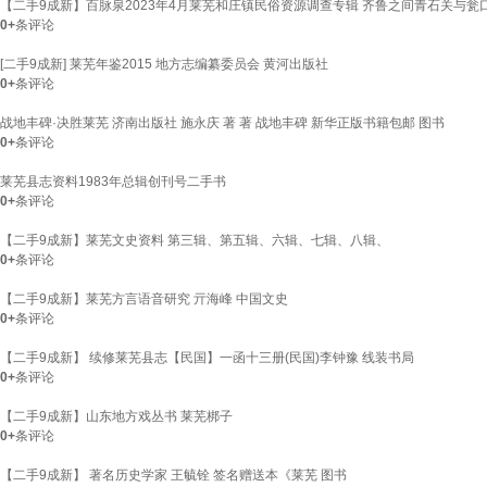
【二手9成新】百脉泉2023年4月莱芜和庄镇民俗资源调查专辑 齐鲁之间青石关与瓮
0+
条评论
[二手9成新] 莱芜年鉴2015 地方志编纂委员会 黄河出版社
0+
条评论
战地丰碑·决胜莱芜 济南出版社 施永庆 著 著 战地丰碑 新华正版书籍包邮 图书
0+
条评论
莱芜县志资料1983年总辑创刊号二手书
0+
条评论
【二手9成新】莱芜文史资料 第三辑、第五辑、六辑、七辑、八辑、
0+
条评论
【二手9成新】莱芜方言语音研究 亓海峰 中国文史
0+
条评论
【二手9成新】 续修莱芜县志【民国】一函十三册(民国)李钟豫 线装书局
0+
条评论
【二手9成新】山东地方戏丛书 莱芜梆子
0+
条评论
【二手9成新】 著名历史学家 王毓铨 签名赠送本《莱芜 图书