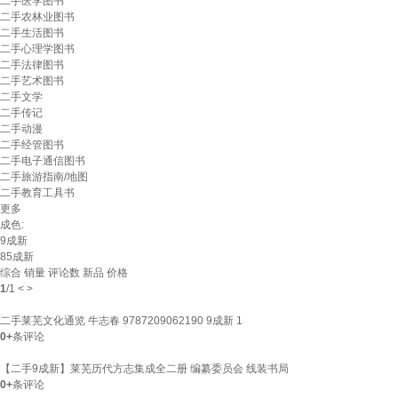
二手医学图书
二手农林业图书
二手生活图书
二手心理学图书
二手法律图书
二手艺术图书
二手文学
二手传记
二手动漫
二手经管图书
二手电子通信图书
二手旅游指南/地图
二手教育工具书
更多
成色:
9成新
85成新
综合
销量
评论数
新品
价格
1
/
1
<
>
二手莱芜文化通览 牛志春 9787209062190 9成新 1
0+
条评论
【二手9成新】莱芜历代方志集成全二册 编纂委员会 线装书局
0+
条评论