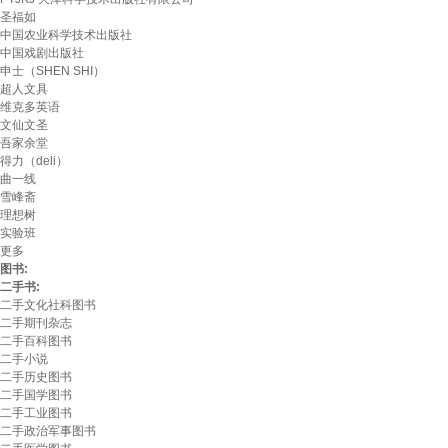
圣福如
中国农业科学技术出版社
中国戏剧出版社
申士（SHEN SHI）
超人文具
维克多英语
文仙文圣
吾家余堂
得力（deli）
曲一线
雪峰斋
理想树
实验班
更多
图书:
二手书:
二手文化社科图书
二手期刊杂志
二手百科图书
二手小说
二手历史图书
二手国学图书
二手工业图书
二手政治军事图书