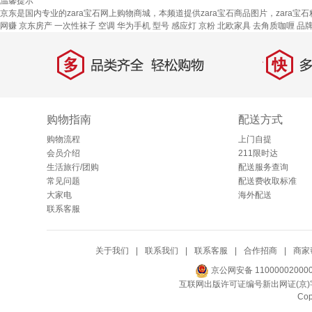
温馨提示
京东是国内专业的zara宝石网上购物商城，本频道提供zara宝石商品图片，zara
网赚
京东房产
一次性袜子
空调
华为手机
型号
感应灯
京粉
北欧家具
去角质咖喱
品
多
快
品类齐全，轻松购物
多仓
购物指南
配送方式
购物流程
上门自提
会员介绍
211限时达
生活旅行/团购
配送服务查询
常见问题
配送费收取标准
大家电
海外配送
联系客服
关于我们
|
联系我们
|
联系客服
|
合作招商
|
商家
京公网安备 11000002000
互联网出版许可证编号新出网证(京)字
Co