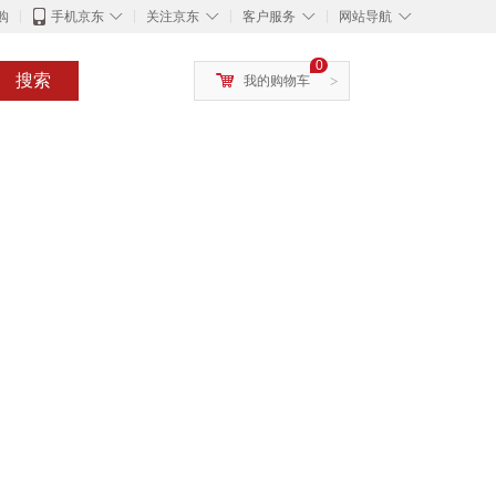
◇
◇
◇
◇
购
手机京东
关注京东
客户服务
网站导航
0
搜索
我的购物车
>