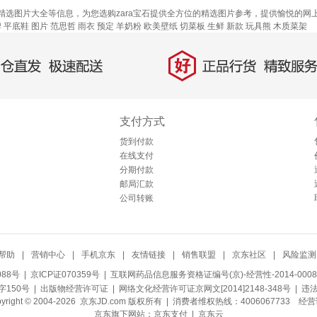
宝石精选图片大全等信息，为您选购zara宝石提供全方位的精选图片参考，提供愉悦的网
牌
平底鞋
图片
范思哲
雨衣
预定
羊奶粉
欧美壁纸
切菜板
生鲜
新款
玩具熊
木质菜架
好
直发，极速配送
正品行货，精致服务
支付方式
货到付款
在线支付
分期付款
邮局汇款
公司转账
帮助
|
营销中心
|
手机京东
|
友情链接
|
销售联盟
|
京东社区
|
风险监测
088号
| 京ICP证070359号 |
互联网药品信息服务资格证编号(京)-经营性-2014-0008
150号 |
出版物经营许可证
|
网络文化经营许可证京网文[2014]2148-348号
| 违
pyright © 2004-2026 京东JD.com 版权所有 | 消费者维权热线：4006067733
经营
京东旗下网站：
京东支付
|
京东云