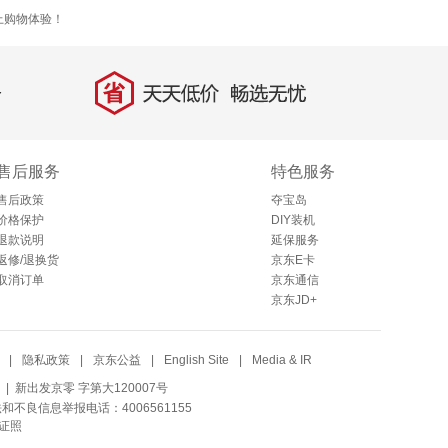
上购物体验！
省
天天低价，畅选无忧
售后服务
特色服务
售后政策
夺宝岛
价格保护
DIY装机
退款说明
延保服务
返修/退换货
京东E卡
取消订单
京东通信
京东JD+
|
隐私政策
|
京东公益
|
English Site
|
Media & IR
| 新出发京零 字第大120007号
法和不良信息举报电话：4006561155
证照