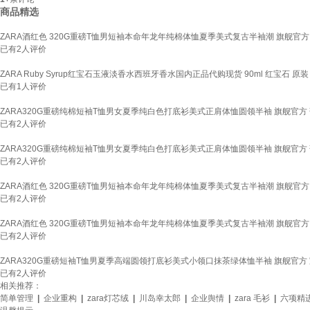
商品精选
ZARA酒红色 320G重磅T恤男短袖本命年龙年纯棉体恤夏季美式复古半袖潮 旗舰官方 宝
已有
2
人评价
ZARA Ruby Syrup红宝石玉液淡香水西班牙香水国内正品代购现货 90ml 红宝石 原装
已有
1
人评价
ZARA320G重磅纯棉短袖T恤男女夏季纯白色打底衫美式正肩体恤圆领半袖 旗舰官方 葡萄红
已有
2
人评价
ZARA320G重磅纯棉短袖T恤男女夏季纯白色打底衫美式正肩体恤圆领半袖 旗舰官方 葡萄红
已有
2
人评价
ZARA酒红色 320G重磅T恤男短袖本命年龙年纯棉体恤夏季美式复古半袖潮 旗舰官方 白色
已有
2
人评价
ZARA酒红色 320G重磅T恤男短袖本命年龙年纯棉体恤夏季美式复古半袖潮 旗舰官方 宝
已有
2
人评价
ZARA320G重磅短袖T恤男夏季高端圆领打底衫美式小领口抹茶绿体恤半袖 旗舰官方 宝石蓝
已有
2
人评价
相关推荐：
简单管理
|
企业重构
|
zara灯芯绒
|
川岛幸太郎
|
企业舆情
|
zara 毛衫
|
六项精