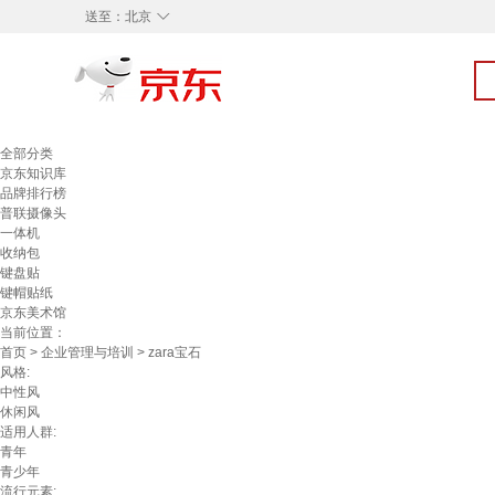
◇
送至：
北京
全部分类
京东知识库
品牌排行榜
普联摄像头
一体机
收纳包
键盘贴
键帽贴纸
京东美术馆
当前位置：
首页
>
企业管理与培训
> zara宝石
风格:
中性风
休闲风
适用人群:
青年
青少年
流行元素: