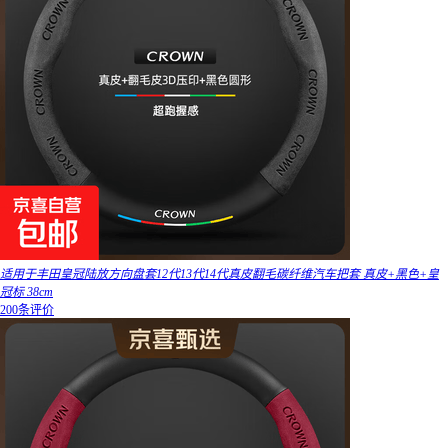
适用于丰田皇冠陆放方向盘套12代13代14代真皮翻毛碳纤维汽车把套 真皮+黑色+皇
冠标 38cm
200条评价