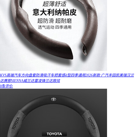
KVS高端汽车方向盘套防滑吸汗车把套感d型四季通用2026新款 广汽丰田凯美瑞汉兰
达赛那SIENNA威兰达雷凌锋兰达致炫
0条评价