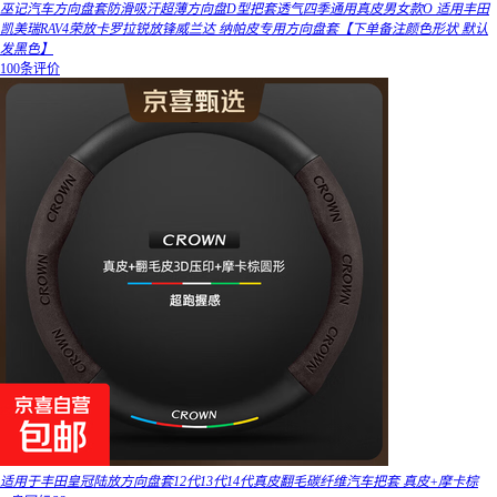
巫记汽车方向盘套防滑吸汗超薄方向盘D型把套透气四季通用真皮男女款O 适用丰田
凯美瑞RAV4荣放卡罗拉锐放锋威兰达 纳帕皮专用方向盘套【下单备注颜色形状 默认
发黑色】
100条评价
适用于丰田皇冠陆放方向盘套12代13代14代真皮翻毛碳纤维汽车把套 真皮+摩卡棕