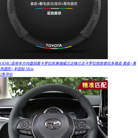
OEMG适用丰方向盘田套卡罗拉凯美瑞威兰达锋兰达卡罗拉锐放普拉多真皮 真皮+黑
色圆形+丰田标 38cm
2条评价