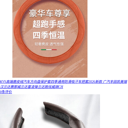
KVS高端鹿皮绒汽车方向盘保护套四季通用防滑吸汗车把套2026新款 广汽丰田凯美瑞
汉兰达赛那威兰达雷凌锋兰达致炫威飒CH
0条评价