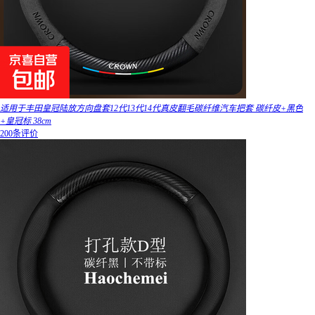
适用于丰田皇冠陆放方向盘套12代13代14代真皮翻毛碳纤维汽车把套 碳纤皮+黑色
+皇冠标 38cm
200条评价