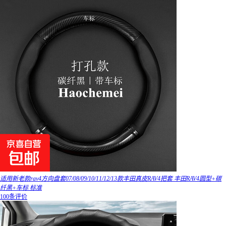
适用新老款rav4方向盘套07/08/09/10/11/12/13款丰田真皮RAV4把套 丰田RAV4圆型+碳
纤黑+车标 标准
100条评价