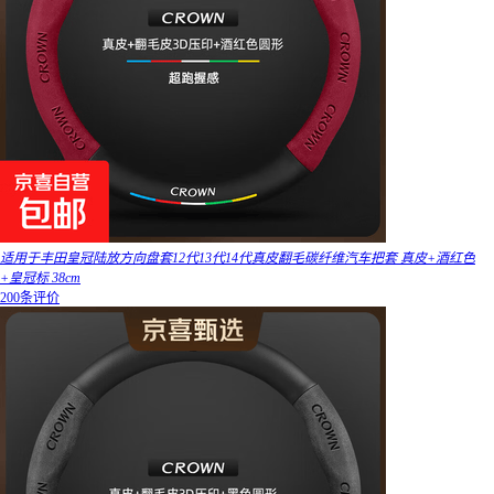
适用于丰田皇冠陆放方向盘套12代13代14代真皮翻毛碳纤维汽车把套 真皮+酒红色
+皇冠标 38cm
200条评价