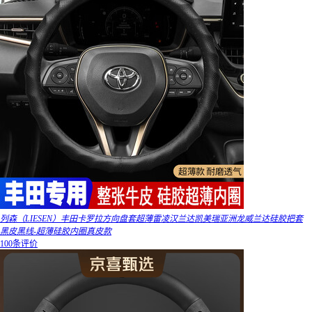
列森（LIESEN）丰田卡罗拉方向盘套超薄雷凌汉兰达凯美瑞亚洲龙威兰达硅胶把套
黑皮黑线-超薄硅胶内圈真皮款
100条评价