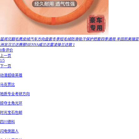
猛将兄翻毛麂皮绒汽车方向盘套冬季短毛绒防滑吸汗保护把套四季通用 丰田凯美瑞亚
洲龙汉兰达赛那SIENNA威兰达雷凌锋兰达致 1
0条评价
上一页
1/5
下一页
动漫超级英雄
马克贾比
地质专业考研方向
掠夺主角光环
时光宝石包邮
四川德科
闪电侠敌人