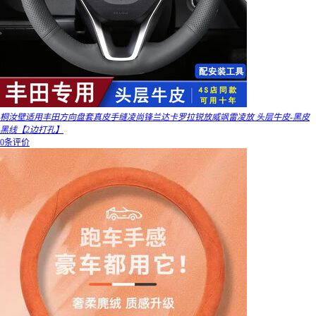
桐汝壁适用丰田方向盘套真皮手缝凌尚锋兰达卡罗拉锐放威飒雷凌放 头层牛皮-黑皮
黑线【2边打孔】
0条评价