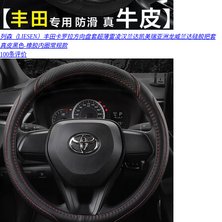
列森（LIESEN）丰田卡罗拉方向盘套超薄雷凌汉兰达凯美瑞亚洲龙威兰达硅胶把套
真皮黑色-橡胶内圈常规款
100条评价