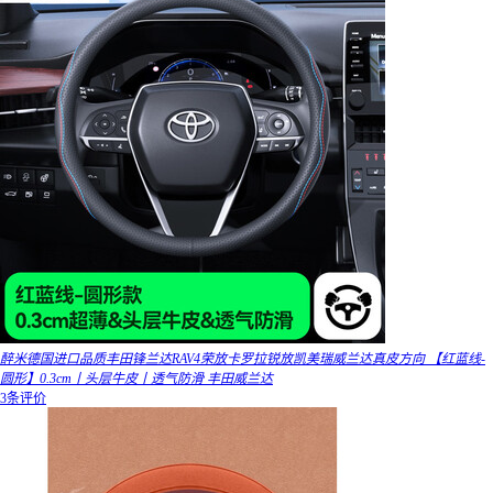
醉米德国进口品质丰田锋兰达RAV4荣放卡罗拉锐放凯美瑞威兰达真皮方向 【红蓝线-
圆形】0.3cm丨头层牛皮丨透气防滑 丰田威兰达
3条评价