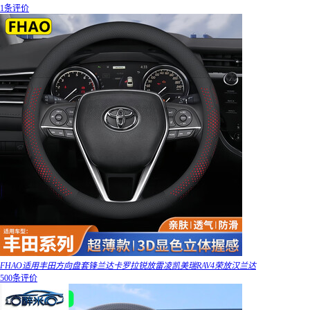
1条评价
FHAO适用丰田方向盘套锋兰达卡罗拉锐放雷凌凯美瑞RAV4荣放汉兰达
500条评价