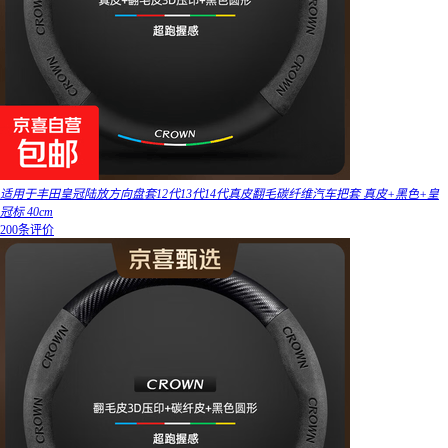
适用于丰田皇冠陆放方向盘套12代13代14代真皮翻毛碳纤维汽车把套 真皮+黑色+皇
冠标 40cm
200条评价