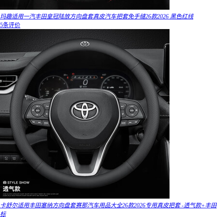
玛趣适用一汽丰田皇冠陆放方向盘套真皮汽车把套免手缝26款2026 黑色红线
5条评价
卡舒尔适用丰田塞纳方向盘套赛那汽车用品大全26款2026专用真皮把套 -透气款+丰田
标