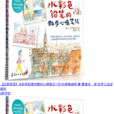
【正版现货】水彩色铅笔的散步心情笔记 [日]杉原美由树 著,曹逸冰 译 化学工业出
版社
0条评价