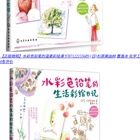
【正版微瑕】水彩色铅笔的温柔彩绘课 9787122155689 [日]杉原美由树,曹逸冰 化学工
0条评价