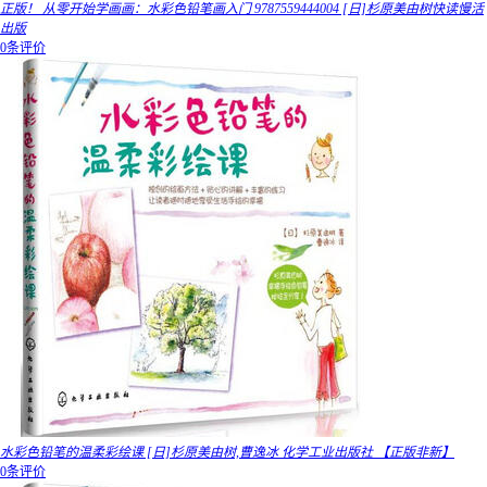
正版！ 从零开始学画画：水彩色铅笔画入门 9787559444004 [日]杉原美由树快读慢活
出版
0条评价
水彩色铅笔的温柔彩绘课 [日]杉原美由树,曹逸冰 化学工业出版社 【正版非新】
0条评价