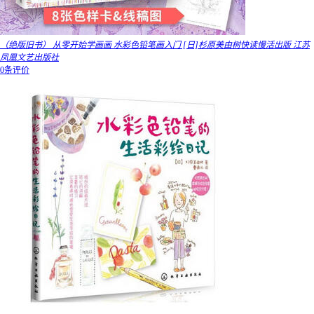
（绝版旧书） 从零开始学画画 水彩色铅笔画入门 [日]杉原美由树快读慢活出版 江苏
凤凰文艺出版社
0条评价