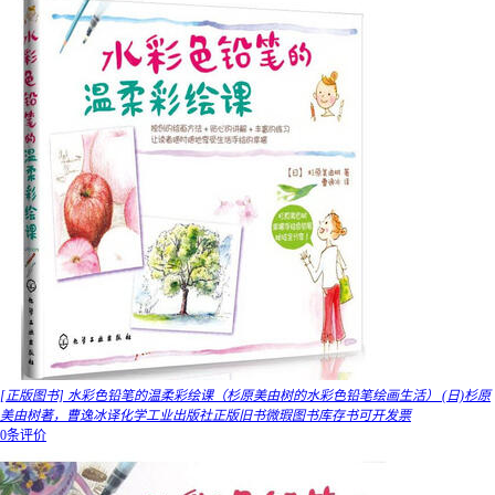
[正版图书] 水彩色铅笔的温柔彩绘课（杉原美由树的水彩色铅笔绘画生活） (日)杉原
美由树著，曹逸冰译化学工业出版社正版旧书微瑕图书库存书可开发票
0条评价