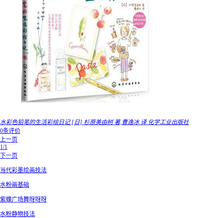
水彩色铅笔的生活彩绘日记 [日] 杉原美由树 著,曹逸冰 译 化学工业出版社
0条评价
上一页
1/1
下一页
当代彩墨绘画技法
水粉画基础
紫蝶广场舞呀呀呀
水粉静物技法