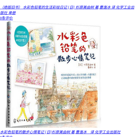
（绝版旧书） 水彩色铅笔的生活彩绘日记 [日] 杉原美由树 著,曹逸冰 译 化学工业出
版社 单册
0条评价
水彩色铅笔的散步心情笔记 [日]杉原美由树 著,曹逸冰 译 化学工业出版社