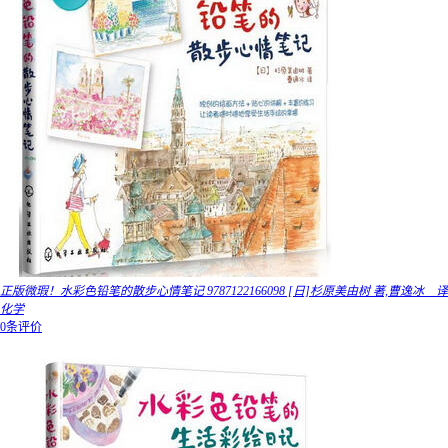
正版微瑕！水彩色铅笔的散步心情笔记 9787122166098 [日]杉原美由树 著,曹逸冰 译
化学
0条评价