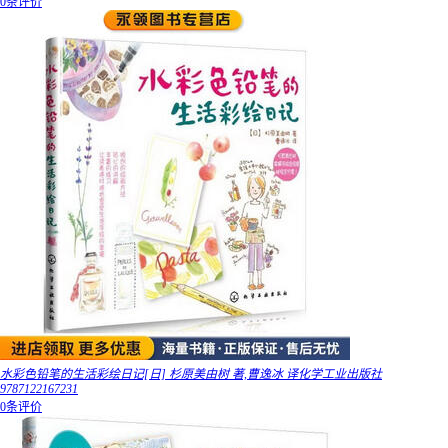
0条评价
水彩色铅笔的生活彩绘日记[日] 杉原美由树 著,曹逸冰 译化学工业出版社
9787122167231
0条评价