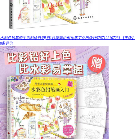
水彩色铅笔的生活彩绘日记[日]杉原美由树化学工业出版社9787122167231【正版】
0条评价