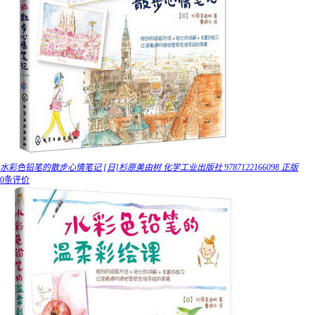
水彩色铅笔的散步心情笔记 [日]杉原美由树 化学工业出版社 9787122166098 正版
0条评价