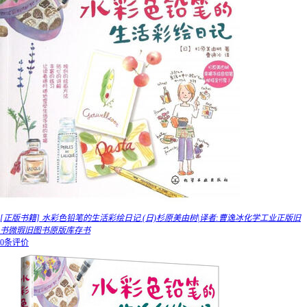
[正版书籍] 水彩色铅笔的生活彩绘日记 (日)杉原美由树|译者:曹逸冰化学工业正版旧
书微瑕旧图书原版库存书
0条评价