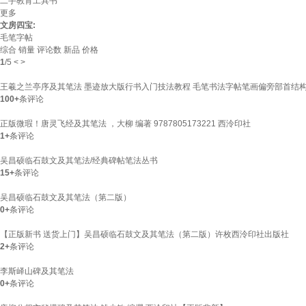
二手教育工具书
更多
文房四宝:
毛笔字帖
综合
销量
评论数
新品
价格
1
/
5
<
>
王羲之兰亭序及其笔法 墨迹放大版行书入门技法教程 毛笔书法字帖笔画偏旁部首结
100+
条评论
正版微瑕！唐灵飞经及其笔法 ，大柳 编著 9787805173221 西泠印社
1+
条评论
吴昌硕临石鼓文及其笔法/经典碑帖笔法丛书
15+
条评论
吴昌硕临石鼓文及其笔法（第二版）
0+
条评论
【正版新书 送货上门】吴昌硕临石鼓文及其笔法（第二版）许枚西泠印社出版社
2+
条评论
李斯峄山碑及其笔法
0+
条评论