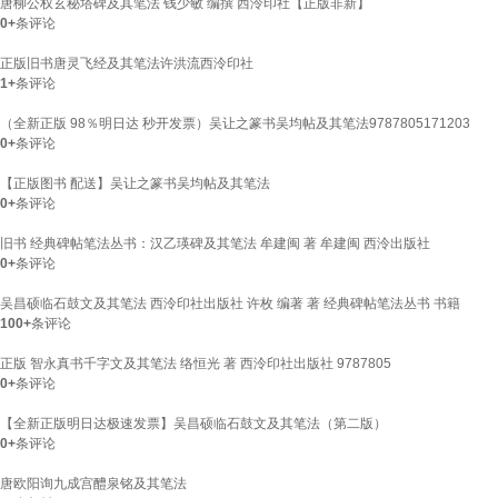
唐柳公权玄秘塔碑及其笔法 钱少敏 编撰 西泠印社【正版非新】
0+
条评论
正版旧书唐灵飞经及其笔法许洪流西泠印社
1+
条评论
（全新正版 98％明日达 秒开发票）吴让之篆书吴均帖及其笔法9787805171203
0+
条评论
【正版图书 配送】吴让之篆书吴均帖及其笔法
0+
条评论
旧书 经典碑帖笔法丛书：汉乙瑛碑及其笔法 牟建闽 著 牟建闽 西泠出版社
0+
条评论
吴昌硕临石鼓文及其笔法 西泠印社出版社 许枚 编著 著 经典碑帖笔法丛书 书籍
100+
条评论
正版 智永真书千字文及其笔法 络恒光 著 西泠印社出版社 9787805
0+
条评论
【全新正版明日达极速发票】吴昌硕临石鼓文及其笔法（第二版）
0+
条评论
唐欧阳询九成宫醴泉铭及其笔法