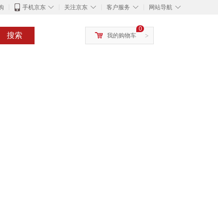
◇
◇
◇
◇
购
手机京东
关注京东
客户服务
网站导航
0
搜索
我的购物车
>