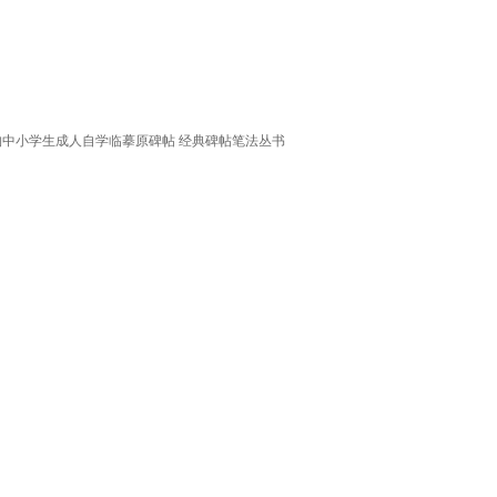
构中小学生成人自学临摹原碑帖 经典碑帖笔法丛书