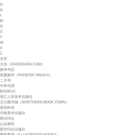
G
H
I
M
Q
S
T
W
X
Z
文轩
当当（DANGDANG.COM）
新华书店
凤凰新华（PHOENIX XINHUA）
二手书
中华书局
BOOKUU
浙江人民美术出版社
北方图书城（NORTHERN BOOK TOWN）
吾安时光
河南美术出版社
西泠印社
山头林村
西泠印社出版社
图客图书（ILLUSTRATED BOOKS）