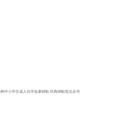
结构中小学生成人自学临摹碑帖 经典碑帖笔法丛书