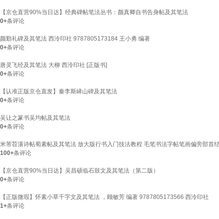
【京仓直营90%当日达】经典碑帖笔法丛书：颜真卿自书告身帖及其笔法
0+
条评论
颜勤礼碑及其笔法 西泠印社 9787805173184 王小勇 编著
0+
条评论
唐灵飞经及其笔法 大柳 西泠印社 [正版书]
0+
条评论
【认准正版京仓直发】秦李斯峄山碑及其笔法
0+
条评论
吴让之篆书吴均帖及其笔法
0+
条评论
米芾苕溪诗帖蜀素帖及其笔法 放大版行书入门技法教程 毛笔书法字帖笔画偏旁部首
100+
条评论
【京仓直营90%当日达】吴昌硕临石鼓文及其笔法（第二版）
0+
条评论
【正版微瑕】怀素小草千字文及其笔法 ，顾敏芳 编著 9787805173566 西泠印社
1+
条评论