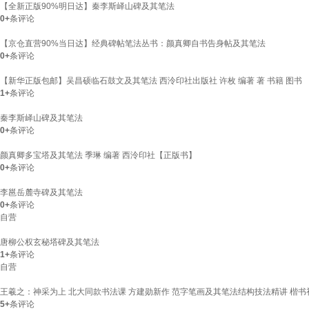
【全新正版90%明日达】秦李斯峄山碑及其笔法
0+
条评论
【京仓直营90%当日达】经典碑帖笔法丛书：颜真卿自书告身帖及其笔法
0+
条评论
【新华正版包邮】吴昌硕临石鼓文及其笔法 西泠印社出版社 许枚 编著 著 书籍 图书
1+
条评论
秦李斯峄山碑及其笔法
0+
条评论
颜真卿多宝塔及其笔法 季琳 编著 西泠印社【正版书】
0+
条评论
李邕岳麓寺碑及其笔法
0+
条评论
自营
唐柳公权玄秘塔碑及其笔法
1+
条评论
自营
王羲之：神采为上 北大同款书法课 方建勋新作 范字笔画及其笔法结构技法精讲 楷书初学者入
5+
条评论