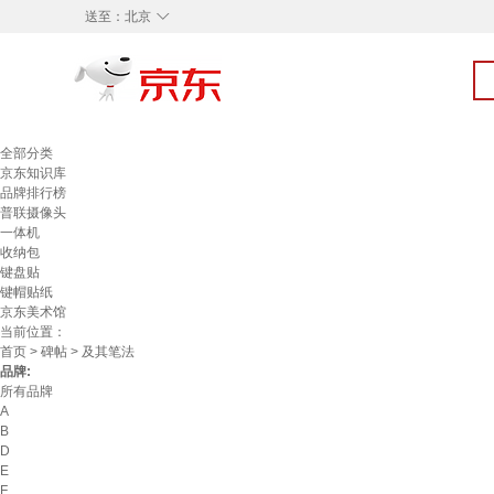
◇
送至：
北京
全部分类
京东知识库
品牌排行榜
普联摄像头
一体机
收纳包
键盘贴
键帽贴纸
京东美术馆
当前位置：
首页
>
碑帖
> 及其笔法
品牌:
所有品牌
A
B
D
E
F