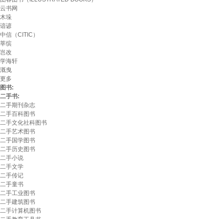
云书网
木垛
谙谚
中信（CITIC）
莘缤
岂改
学海轩
溉曳
更多
图书:
二手书:
二手期刊杂志
二手百科图书
二手文化社科图书
二手艺术图书
二手国学图书
二手历史图书
二手小说
二手文学
二手传记
二手童书
二手工业图书
二手建筑图书
二手计算机图书