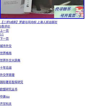
【二手9成新】罗盘与风向标 上海人民出版社
0条评价
上一页
1/1
下一页
城市外交
世界格局
世界外交大辞典
十年论战
外交学原理
国际著名智库研究
欧盟研究丛书
中美jizz
齐甘科夫