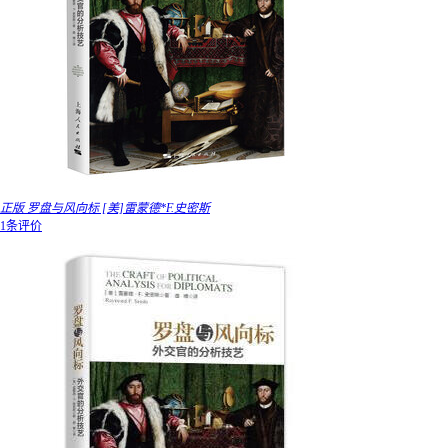
正版 罗盘与风向标 [美]雷蒙德*F.史密斯
1条评价