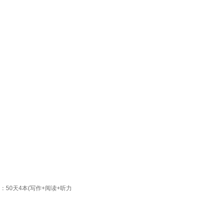
：50天4本(写作+阅读+听力