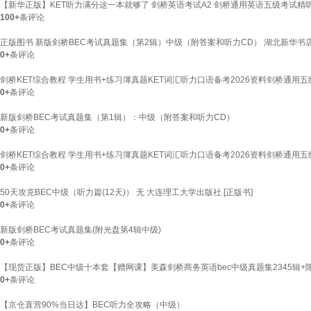
【新华正版】KET听力满分这一本就够了 剑桥英语考试A2 剑桥通用英语五级考试精
100+
条评论
正版图书 新版剑桥BEC考试真题集（第2辑）中级（附答案和听力CD） 湖北新华书
0+
条评论
剑桥KET综合教程 学生用书+练习簿真题KET词汇听力口语备考2026资料剑桥通用五级考
0+
条评论
新版剑桥BEC考试真题集（第1辑）：中级（附答案和听力CD）
0+
条评论
剑桥KET综合教程 学生用书+练习簿真题KET词汇听力口语备考2026资料剑桥通用五级考
0+
条评论
50天攻克BEC中级（听力篇(12天)） 无 大连理工大学出版社 [正版书]
0+
条评论
新版剑桥BEC考试真题集(附光盘第4辑中级)
0+
条评论
【现货正版】BEC中级十本套【赠网课】美森剑桥商务英语bec中级真题集2345辑+陈
0+
条评论
【京仓直营90%当日达】BEC听力全攻略（中级）