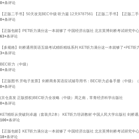
0+
条评论
【正版二手书】50天攻克BEC中级 听力篇 12天9787561 【正版二手书】【正版二手
0+
条评论
【正版包邮】PET听力满分这一本就够了 中国经济出版社 北京英博剑桥考试研究中心
63+
条评论
【多规格】剑桥通用英语五级考试精听精练系列 KET听力满分这一本就够了+PET听力
3+
条评论
BEC听力（中级）
0+
条评论
【正版图书 开电子发票】剑桥商务英语应试辅导用书：BEC听力必备手册（中级）（
0+
条评论
(京仓直发 正版授权)BEC听力全攻略（中级）周之南，常青经济科学出版社
0+
条评论
KET精听从突破到卓越（套装共2本） KET听力培训教材 中国人民大学出版社 剑桥
100+
条评论
【正版包邮】KET听力满分这一本就够了 中国经济出版社 北京英博剑桥考试研究中心
18+
条评论