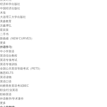
经济科学出版社
中国经济出版社
木垛
大连理工大学出版社
美森教育
沃鑫博弘
星辰策
二手书
新曲綫（NEW CURVES）
更多
外语学习:
中小学英语
英语综合教程
英语专项考试
英语专项训练
全国公共英语等级考试（PETS）
雅思IELTS
英语读物
英语口语
剑桥商务英语考试BEC
职业/行业英语
职称英语
外语教学/学术著作
更多