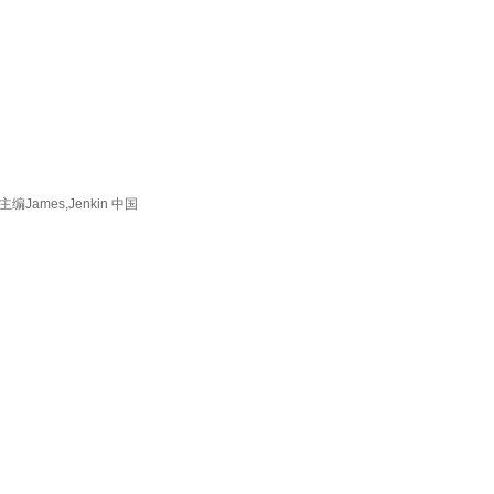
mes,Jenkin 中国