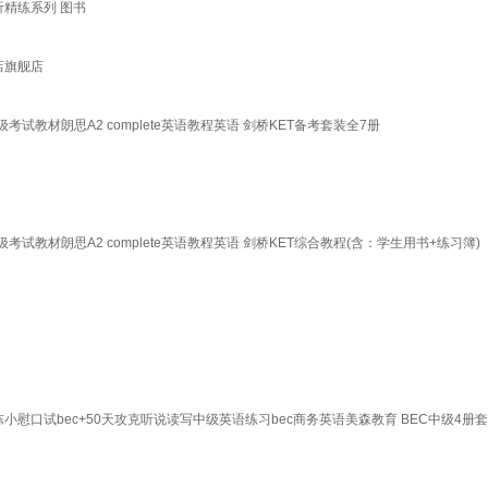
听精练系列 图书
店旗舰店
试教材朗思A2 complete英语教程英语 剑桥KET备考套装全7册
试教材朗思A2 complete英语教程英语 剑桥KET综合教程(含：学生用书+练习簿)
小慰口试bec+50天攻克听说读写中级英语练习bec商务英语美森教育 BEC中级4册套