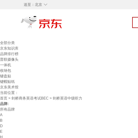
◇
送至：
北京
全部分类
京东知识库
品牌排行榜
普联摄像头
一体机
收纳包
键盘贴
键帽贴纸
京东美术馆
当前位置：
首页
>
剑桥商务英语考试BEC
> 剑桥英语中级听力
品牌:
所有品牌
A
B
D
E
H