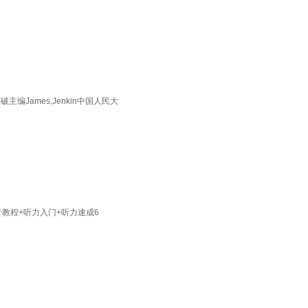
James,Jenkin中国人民大
音教程+听力入门+听力速成6