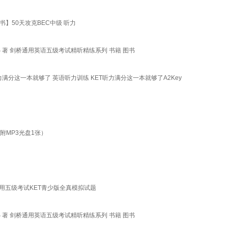
书】50天攻克BEC中级 听力
 著 剑桥通用英语五级考试精听精练系列 书籍 图书
满分这一本就够了 英语听力训练 KET听力满分这一本就够了A2Key
附MP3光盘1张）
通用五级考试KET青少版全真模拟试题
 著 剑桥通用英语五级考试精听精练系列 书籍 图书