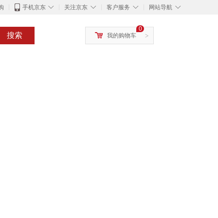
◇
◇
◇
◇
购
手机京东
关注京东
客户服务
网站导航
0
搜索
我的购物车
>