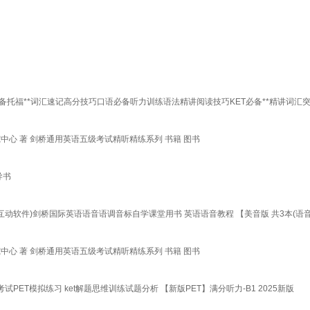
福**词汇速记高分技巧口语必备听力训练语法精讲阅读技巧KET必备**精讲词汇突破主编
中心 著 剑桥通用英语五级考试精听精练系列 书籍 图书
导书
互动软件)剑桥国际英语语音语调音标自学课堂用书 英语语音教程 【美音版 共3本(语
中心 著 剑桥通用英语五级考试精听精练系列 书籍 图书
试PET模拟练习 ket解题思维训练试题分析 【新版PET】满分听力-B1 2025新版