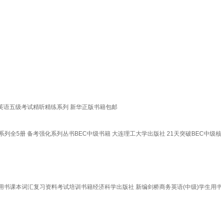
用英语五级考试精听精练系列 新华正版书籍包邮
列全5册 备考强化系列丛书BEC中级书籍 大连理工大学出版社 21天突破BEC中级
生用书课本词汇复习资料考试培训书籍经济科学出版社 新编剑桥商务英语(中级)学生用