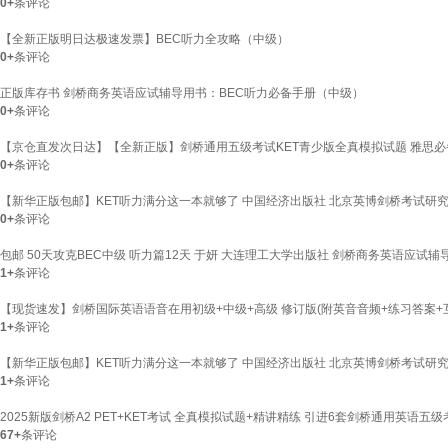
0+
条评论
【全新正版明日达极速发票】BEC听力全攻略（中级）
0+
条评论
正版库存书 剑桥商务英语应试辅导用书：BEC听力必备手册（中级）
0+
条评论
【京仓直发次日达】【全新正版】剑桥通用五级考试KET青少版全真模拟试题 雅思必备托
0+
条评论
【新华正版包邮】KET听力满分这一本就够了 中国经济出版社 北京英博剑桥考试研究
0+
条评论
包邮 50天攻克BEC中级 听力篇12天 于妍 大连理工大学出版社 剑桥商务英语应试辅
1+
条评论
【现货速发】剑桥国际英语语音在用初级+中级+高级 修订版(附英音音频+练习答案+
1+
条评论
【新华正版包邮】KET听力满分这一本就够了 中国经济出版社 北京英博剑桥考试研究
1+
条评论
2025新版剑桥A2 PET+KET考试 全真模拟试题+精讲精练 引进6套剑桥通用英语五级考
67+
条评论