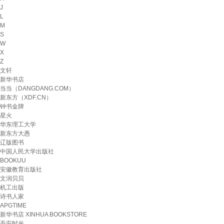
J
L
M
S
W
X
Z
文轩
新华书店
当当（DANGDANG.COM）
新东方（XDF.CN）
钟书金牌
星火
华东理工大学
新东方大愚
辽版图书
中国人民大学出版社
BOOKUU
安徽教育出版社
文润贝贝
机工出版
诗书人家
APGTIME
新华书店 XINHUA BOOKSTORE
吾安时光