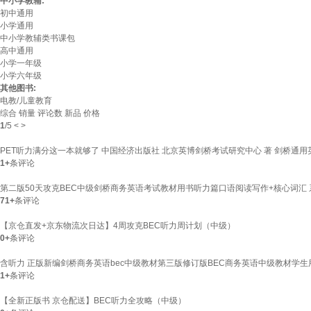
中小学教辅:
初中通用
小学通用
中小学教辅类书课包
高中通用
小学一年级
小学六年级
其他图书:
电教/儿童教育
综合
销量
评论数
新品
价格
1
/
5
<
>
PET听力满分这一本就够了 中国经济出版社 北京英博剑桥考试研究中心 著 剑桥通
1+
条评论
第二版50天攻克BEC中级剑桥商务英语考试教材用书听力篇口语阅读写作+核心词汇 系
71+
条评论
【京仓直发+京东物流次日达】4周攻克BEC听力周计划（中级）
0+
条评论
含听力 正版新编剑桥商务英语bec中级教材第三版修订版BEC商务英语中级教材学
1+
条评论
【全新正版书 京仓配送】BEC听力全攻略（中级）