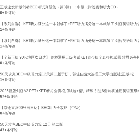
正版速发新版剑桥BEC考试真题集（第3辑）：中级（附答案和听力CD）
0+
条评论
【系列自选】 KET听力满分这一本就够了+PET听力满分这一本就够了 剑桥英语听力训练
1+
条评论
【系列自选】 KET听力满分这一本就够了+PET听力满分这一本就够了 剑桥英语听力训练
1+
条评论
【全新正版 90%地区次日达】 剑桥通用五级考试KET青少版全真模拟试题 雅思必备托福
0+
条评论
50天攻克BEC中级听力篇12天第二版于妍，郭佳佳编大连理工大学出版社(正版书)
1+
条评论
2025新版剑桥A2 PET+KET考试 全真模拟试题+精讲精练 引进6套剑桥通用英语五级
67+
条评论
【京仓直营90%当日达】BEC听力全攻略（中级）
0+
条评论
50天攻克BEC中级听力篇 12天 第二版
43+
条评论