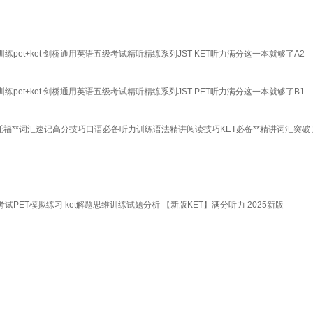
pet+ket 剑桥通用英语五级考试精听精练系列JST KET听力满分这一本就够了A2
pet+ket 剑桥通用英语五级考试精听精练系列JST PET听力满分这一本就够了B1
**词汇速记高分技巧口语必备听力训练语法精讲阅读技巧KET必备**精讲词汇突破 主编Ja
考试PET模拟练习 ket解题思维训练试题分析 【新版KET】满分听力 2025新版