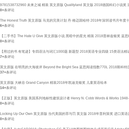
9781538732960 未来之城 精装 英文原版 Qualityland 英文版 2018德国科幻
0+
条评论
The Honest Truth 英文原版 马克的完美计划 丹·格迈因哈特 2018年深圳读书月
6+
条评论
【二手书】The Hate U Give 英文原版小说 黑暗中的星光 精装 2018普林兹银奖 蓝思H
0+
条评论
【用过的书 有笔迹】专四语法与词汇1000题 新题型 2018英语专业四级 15类语法精
7+
条评论
英文原版 在明亮的大海彼岸 Beyond the Bright Sea 蓝思阅读指数770L 201
37+
条评论
英文原版 大峡谷 Grand Canyon 精装2018年凯迪克银奖 儿童英语绘本
14+
条评论
【正版】英文原版 美国系列地标性建筑设计者 Henry N. Cobb Words & Works 19
0+
条评论
Locking Up Our Own 英文原版 当代美国的罪与罚 英文版 2018年普利策奖 进口
0+
条评论