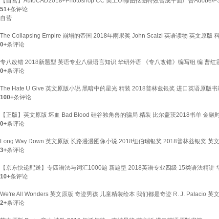
【自营】AutoCAD2018+Photoshop CC 美工UI修图抠图特效合成平面广告Adobe/
51+
条评论
自营
The Collapsing Empire 崩塌的帝国 2018年雨果奖 John Scalzi 英语读物 英文
0+
条评论
专八改错 2018新题型 英语专业八级语言知识 华研外语 《专八改错》编写组 编 曹红
0+
条评论
The Hate U Give 英文原版小说 黑暗中的星光 精装 2018普林兹银奖 进口英语原版
100+
条评论
【正版】英文原版 坏血 Bad Blood 硅谷独角兽的骗局 精装 比尔盖茨2018书单
0+
条评论
Long Way Down 英文原版 长路漫漫图像小说 2018纽伯瑞银奖 2018普林兹银奖 英
3+
条评论
【京东快递配送】专四语法与词汇1000题 新题型 2018英语专业四级 15类语法精讲
10+
条评论
We're All Wonders 英文原版 奇迹男孩 儿童精装绘本 我们都是奇迹 R. J. Pala
2+
条评论