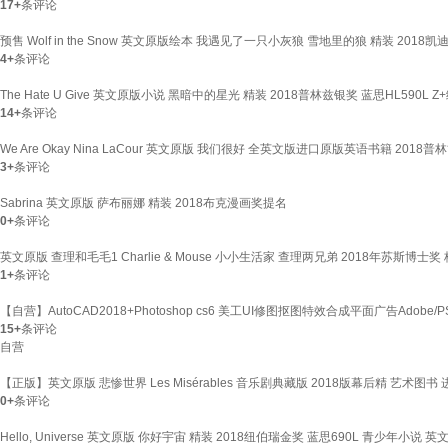
17+
条评论
预售 Wolf in the Snow 英文原版绘本 我遇见了一只小灰狼 雪地里的狼 精装 2018
4+
条评论
The Hate U Give 英文原版小说 黑暗中的星光 精装 2018普林兹银奖 蓝思HL590L 
14+
条评论
We Are Okay Nina LaCour 英文原版 我们很好 全英文版进口原版英语书籍 2018普
3+
条评论
Sabrina 英文原版 萨布丽娜 精装 2018布克漫画奖提名
0+
条评论
英文原版 查理和毛毛1 Charlie & Mouse 小小生活家 查理两兄弟 2018年苏斯博士奖 桥梁
1+
条评论
【自营】AutoCAD2018+Photoshop cs6 美工UI修图抠图特效合成平面广告Adobe
15+
条评论
自营
【正版】英文原版 悲惨世界 Les Misérables 音乐剧典藏版 2018版幕后精 艺术图
0+
条评论
Hello, Universe 英文原版 你好宇宙 精装 2018纽伯瑞金奖 蓝思690L 青少年小