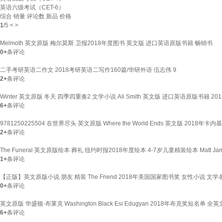
英语六级考试（CET-6）
综合
销量
评论数
新品
价格
1
/
5
<
>
Melmoth 英文原版 梅尔莫斯 卫报2018年度图书 英文版 进口英语原版书籍 畅销书
0+
条评论
二手考研英语二作文 2018考研英语二写作160篇/华研外语 伍志伟 9
2+
条评论
Winter 英文原版 冬天 四季四重奏2 文学小说 Ali Smith 英文版 进口英语原版书籍 
6+
条评论
9781250225504 在世界尽头 英文原版 Where the World Ends 英文版 201
2+
条评论
The Funeral 英文原版绘本 葬礼 纽约时报2018年度绘本 4-7岁儿童精装绘本 Mat
1+
条评论
【正版】英文原版小说 朋友 精装 The Friend 2018年美国国家图书奖 女性小说 文
0+
条评论
英文原版 华盛顿·布莱克 Washington Black Esi Edugyan 2018年布克奖短名单 全
6+
条评论