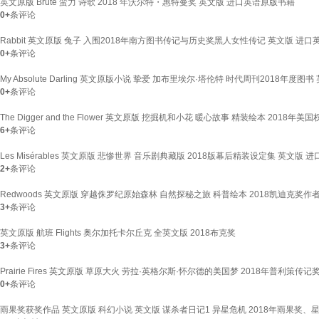
英文原版 Brute 蛮力 诗歌 2018 年沃尔特・惠特曼奖 英文版 进口英语原版书籍
0+
条评论
Rabbit 英文原版 兔子 入围2018年南方图书传记与历史奖黑人女性传记 英文版 进
0+
条评论
My Absolute Darling 英文原版小说 挚爱 加布里埃尔·塔伦特 时代周刊2018年
0+
条评论
The Digger and the Flower 英文原版 挖掘机和小花 暖心故事 精装绘本 20
6+
条评论
Les Misérables 英文原版 悲惨世界 音乐剧典藏版 2018版幕后精装设定集 英文版
2+
条评论
Redwoods 英文原版 穿越侏罗纪原始森林 自然探秘之旅 科普绘本 2018凯迪克奖作者Ja
3+
条评论
英文原版 航班 Flights 奥尔加托卡尔丘克 全英文版 2018布克奖
3+
条评论
Prairie Fires 英文原版 草原大火 劳拉·英格尔斯·怀尔德的美国梦 2018年普利策
0+
条评论
雨果奖获奖作品 英文原版 科幻小说 英文版 谋杀者日记1 异星危机 2018年雨果奖、