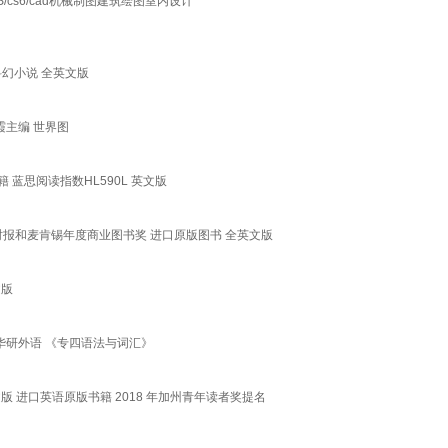
PS/cs6/cad机械制图建筑绘图室内设计
原版 科幻小说 全英文版
霞主编 世界图
书籍 蓝思阅读指数HL590L 英文版
 金融时报和麦肯锡年度商业图书奖 进口原版图书 全英文版
文版
 华研外语 《专四语法与词汇》
cio 英文版 进口英语原版书籍 2018 年加州青年读者奖提名