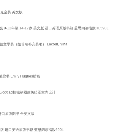
凯迪克金奖 英文版
Z+级 9-12年级 14-17岁 英文版 进口英语原版书籍 蓝思阅读指数HL590L
林兹文学奖（纽伯瑞补充奖项） Lacour, Nina
书 Emily Hughes插画
/PS/cc/cad机械制图建筑绘图室内设计
书 进口原版图书 全英文版
说 英文版 进口英语原版书籍 蓝思阅读指数690L