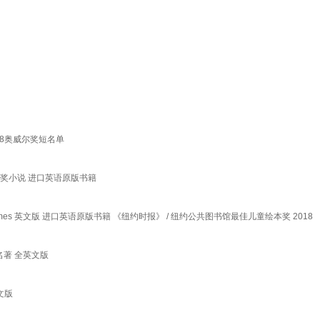
2018奥威尔奖短名单
8年卡内基奖小说 进口英语原版书籍
t James 英文版 进口英语原版书籍 《纽约时报》 / 纽约公共图书馆最佳儿童绘本奖 2018
学名著 全英文版
英文版