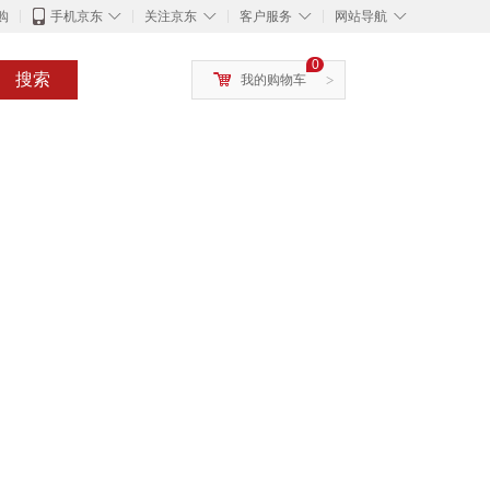
◇
◇
◇
◇
购
手机京东
关注京东
客户服务
网站导航
0
搜索
我的购物车
>