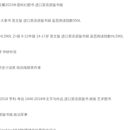
小说奖 豆瓣2023年度科幻图书 进口英语原版书籍
年度十大童书 英文版 进口英语原版书籍 蓝思阅读指数550L
L590L Z+级 9-12年级 14-17岁 英文版 进口英语原版书籍 蓝思阅读指数HL590L
讲 华研外语
8斯科特历史小说奖 纽伯瑞获奖作者
48-2018 亨利·考伯 1948-2018年文字与作品 进口英语原版书 精装 艺术图书
英语原版书籍 政治军事