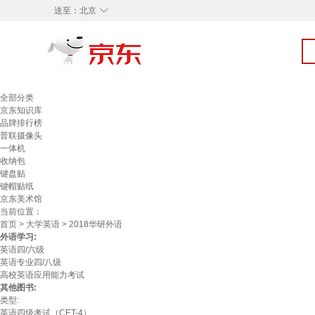
◇
送至：
北京
全部分类
京东知识库
品牌排行榜
普联摄像头
一体机
收纳包
键盘贴
键帽贴纸
京东美术馆
当前位置：
首页
>
大学英语
> 2018华研外语
外语学习:
英语四/六级
英语专业四/八级
高校英语应用能力考试
其他图书:
类型:
英语四级考试（CET-4）