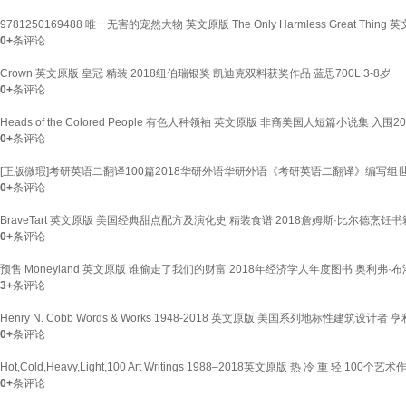
9781250169488 唯一无害的宠然大物 英文原版 The Only Harmless Great 
0+
条评论
Crown 英文原版 皇冠 精装 2018纽伯瑞银奖 凯迪克双料获奖作品 蓝思700L 3-8岁
0+
条评论
Heads of the Colored People 有色人种领袖 英文原版 非裔美国人短篇小说集 入围20
0+
条评论
[正版微瑕]考研英语二翻译100篇2018华研外语华研外语《考研英语二翻译》编写组
0+
条评论
BraveTart 英文原版 美国经典甜点配方及演化史 精装食谱 2018詹姆斯·比尔德烹饪
0+
条评论
预售 Moneyland 英文原版 谁偷走了我们的财富 2018年经济学人年度图书 奥利弗·
3+
条评论
Henry N. Cobb Words & Works 1948-2018 英文原版 美国系列地标性建筑设
0+
条评论
Hot,Cold,Heavy,Light,100 Art Writings 1988–2018英文原版 热 冷 重 轻 100
0+
条评论