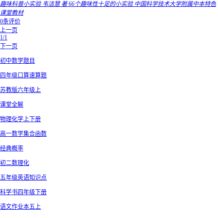
趣味科普小实验 韦洁慧 著 66个趣味性十足的小实验 中国科学技术大学附属中本特色
课堂教材
0条评价
上一页
1/1
下一页
初中数学题目
四年级口算速算题
苏教版六年级上
课堂全解
物理化学上下册
高一数学集合函数
经典概率
初二数理化
五年级英语知识点
科学书四年级下册
语文作业本五上