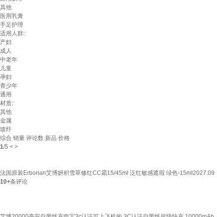
其他
医用乳膏
手足护理
适用人群:
产妇
成人
中老年
儿童
孕妇
青少年
通用
材质:
其他
金属
玻纤
综合
销量
评论数
新品
价格
1
/
5
<
>
法国原装Erborian艾博妍积雪草修红CC霜15/45ml 泛红敏感遮瑕 绿色-15ml2027.09
10+
条评论
艾博20000毫安自带线充电宝3c认证可上飞机的 3C认证自带线超级快充 10000mAh