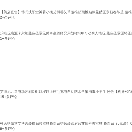
【药店直售】韩式扶阳堂神蕲小镇艾博善艾草腰椎贴颈椎贴膝盖贴正宗蕲春陈艾 腰椎贴(
2+
条评论
乐嘻玩暗源卡尔加黑色圣堂元帅帝皇剑师兄弟战锤40K可动兵人模玩 黑色圣堂原铸圣
1+
条评论
艾博尼儿童电动牙刷3-6-12岁以上软毛充电自动防水含氟消毒小学生 粉色【机身+6*
15+
条评论
韩氏扶阳堂艾博善颈椎贴腰椎贴膝盖贴护颈颈部肩颈艾博善暖宫贴 膝盖贴（5盒装）6
0+
条评论