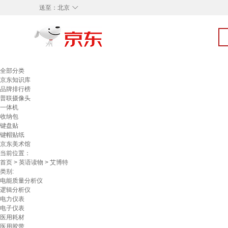
◇
送至：
北京
全部分类
京东知识库
品牌排行榜
普联摄像头
一体机
收纳包
键盘贴
键帽贴纸
京东美术馆
当前位置：
首页
>
英语读物
> 艾博特
类别:
电能质量分析仪
逻辑分析仪
电力仪表
电子仪表
医用耗材
医用胶带