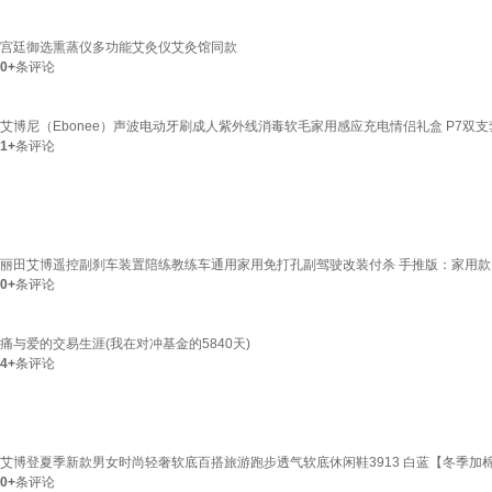
宫廷御选熏蒸仪多功能艾灸仪艾灸馆同款
0+
条评论
艾博尼（Ebonee）声波电动牙刷成人紫外线消毒软毛家用感应充电情侣礼盒 P7双
1+
条评论
丽田艾博遥控副刹车装置陪练教练车通用家用免打孔副驾驶改装付杀 手推版：家用款
0+
条评论
痛与爱的交易生涯(我在对冲基金的5840天)
4+
条评论
艾博登夏季新款男女时尚轻奢软底百搭旅游跑步透气软底休闲鞋3913 白蓝【冬季加棉】 34
0+
条评论