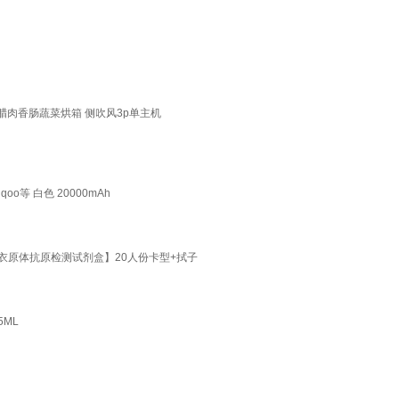
肉香肠蔬菜烘箱 侧吹风3p单主机
o等 白色 20000mAh
衣原体抗原检测试剂盒】20人份卡型+拭子
5ML