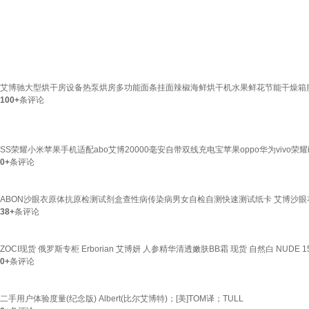
艾博驰大型烘干房设备热泵烘房多功能面条挂面辣椒海鲜烘干机水果鲜花节能干燥箱腊
100+
条评论
SS荣耀小米苹果手机适配abo艾博20000毫安自带双线充电宝苹果oppo华为vivo荣耀iqo
0+
条评论
ABON沙眼衣原体抗原检测试剂盒查性病传染病男女自检自测快速测试纸卡 艾博沙眼
38+
条评论
ZOCI现货 俄罗斯专柜 Erborian 艾博妍 人参精华清透嫩肤BB霜 现货 自然白 NUDE 1
0+
条评论
二手用户体验度量(纪念版) Albert(比尔艾博特)；[美]TOM译；TULL