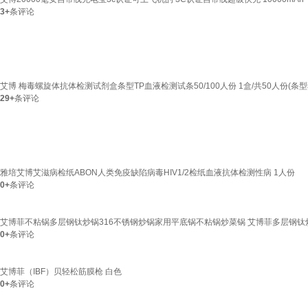
3+
条评论
艾博 梅毒螺旋体抗体检测试剂盒条型TP血液检测试条50/100人份 1盒/共50人份(条型
29+
条评论
雅培艾博艾滋病检纸ABON人类免疫缺陷病毒HIV1/2检纸血液抗体检测性病 1人份
0+
条评论
艾博菲不粘锅多层钢钛炒锅316不锈钢炒锅家用平底锅不粘锅炒菜锅 艾博菲多层钢钛
0+
条评论
艾博菲（IBF）贝轻松筋膜枪 白色
0+
条评论