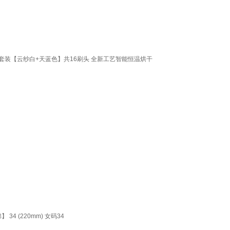
支套装【云纱白+天蓝色】共16刷头 全新工艺智能恒温烘干
 (220mm) 女码34