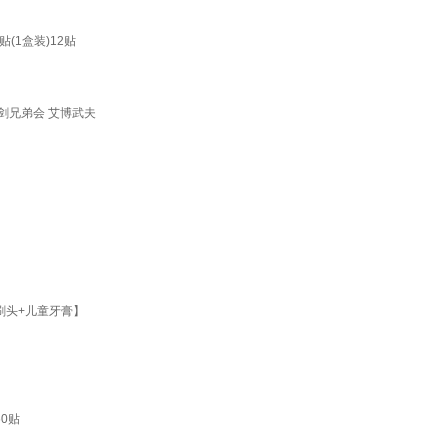
1盒装)12贴
剑兄弟会 艾博武夫
刷头+儿童牙膏】
0贴