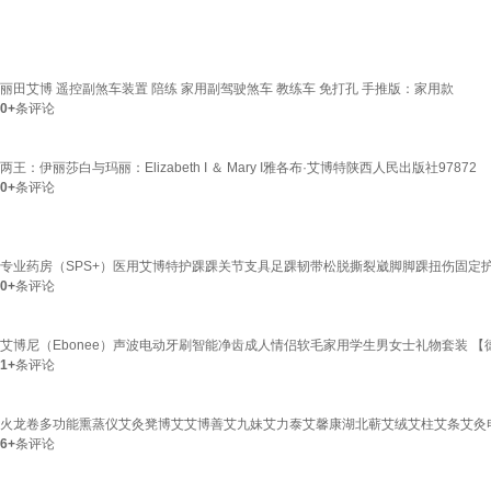
丽田艾博 遥控副煞车装置 陪练 家用副驾驶煞车 教练车 免打孔 手推版：家用款
0+
条评论
两王：伊丽莎白与玛丽：Elizabeth I ＆ Mary I雅各布·艾博特陕西人民出版社97872
0+
条评论
专业药房（SPS+）医用艾博特护踝踝关节支具足踝韧带松脱撕裂崴脚脚踝扭伤固定护
0+
条评论
艾博尼（Ebonee）声波电动牙刷智能净齿成人情侣软毛家用学生男女士礼物套装 【
1+
条评论
火龙卷多功能熏蒸仪艾灸凳博艾艾博善艾九妹艾力泰艾馨康湖北蕲艾绒艾柱艾条艾灸
6+
条评论