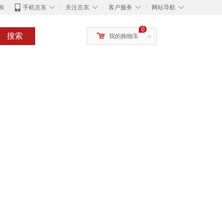
◇
◇
◇
◇
购
手机京东
关注京东
客户服务
网站导航
0
搜索
我的购物车
>