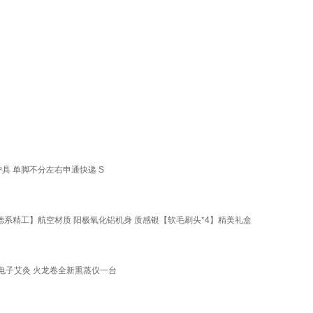
具 单脚不分左右申通快递 S
德系精工】航空材质 阳极氧化铝机身 质感银【软毛刷头*4】精美礼盒
电子艾灸 火龙卷全新熏蒸仪一台