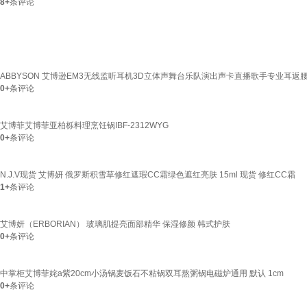
8+
条评论
ABBYSON 艾博逊EM3无线监听耳机3D立体声舞台乐队演出声卡直播歌手专业耳返
0+
条评论
艾博菲艾博菲亚柏栎料理烹饪锅IBF-2312WYG
0+
条评论
N.J.V现货 艾博妍 俄罗斯积雪草修红遮瑕CC霜绿色遮红亮肤 15ml 现货 修红CC霜
1+
条评论
艾博妍（ERBORIAN） 玻璃肌提亮面部精华 保湿修颜 韩式护肤
0+
条评论
中掌柜艾博菲姹a紫20cm小汤锅麦饭石不粘锅双耳熬粥锅电磁炉通用 默认 1cm
0+
条评论