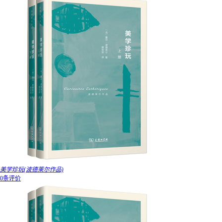
美学珍玩(波德莱尔作品)
0条评价