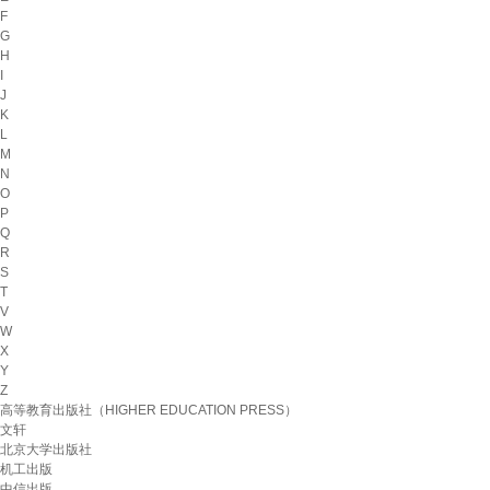
F
G
H
I
J
K
L
M
N
O
P
Q
R
S
T
V
W
X
Y
Z
高等教育出版社（HIGHER EDUCATION PRESS）
文轩
北京大学出版社
机工出版
中信出版