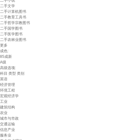
二手小说
二手文学
二手计算机图书
二手教育工具书
二手哲学宗教图书
二手国学图书
二手医学图书
二手农林业图书
更多
成色:
85成新
A级
高级选项:
科目
类型
类别
英语
经济管理
环境工程
宏观经济学
工业
建筑结构
农业
城市与市政
交通运输
信息产业
服务业