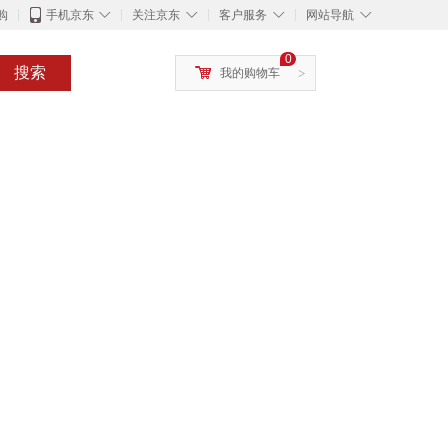
◇
◇
◇
◇
购
手机京东
关注京东
客户服务
网站导航
0
搜索
我的购物车
>