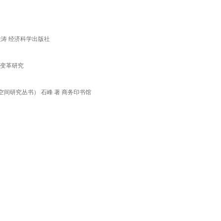
涛 经济科学出版社
系变革研究
间研究丛书） 石峰 著 商务印书馆