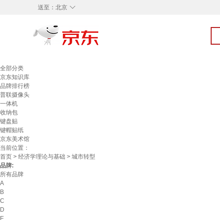
◇
送至：
北京
全部分类
京东知识库
品牌排行榜
普联摄像头
一体机
收纳包
键盘贴
键帽贴纸
京东美术馆
当前位置：
首页
>
经济学理论与基础
> 城市转型
品牌:
所有品牌
A
B
C
D
E