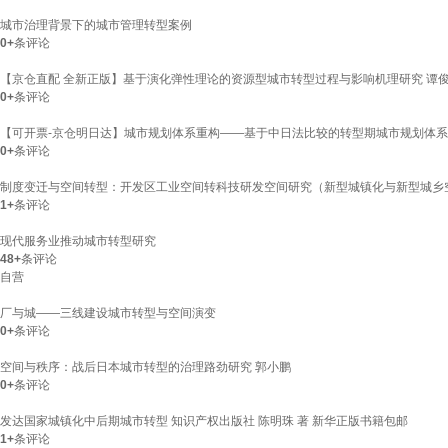
城市治理背景下的城市管理转型案例
0+
条评论
【京仓直配 全新正版】基于演化弹性理论的资源型城市转型过程与影响机理研究 谭俊
0+
条评论
【可开票-京仓明日达】城市规划体系重构——基于中日法比较的转型期城市规划体
0+
条评论
制度变迁与空间转型：开发区工业空间转科技研发空间研究（新型城镇化与新型城乡空
1+
条评论
现代服务业推动城市转型研究
48+
条评论
自营
厂与城——三线建设城市转型与空间演变
0+
条评论
空间与秩序：战后日本城市转型的治理路劲研究 郭小鹏
0+
条评论
发达国家城镇化中后期城市转型 知识产权出版社 陈明珠 著 新华正版书籍包邮
1+
条评论