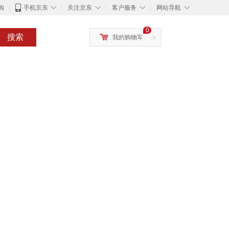
◇
◇
◇
◇
购
手机京东
关注京东
客户服务
网站导航
0
搜索
我的购物车
>