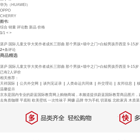
华为（HUAWEI）
OPPO
CHERRY
图书:
综合
销量
评论数
新品
价格
1
/
1
<
>
湛庐 国际儿童文学大奖作者成长三部曲 那个男孩+墙中之门+白鲸男孩乔西亚 9-15岁
2+
条评论
商品精选
湛庐 国际儿童文学大奖作者成长三部曲 那个男孩+墙中之门+白鲸男孩乔西亚 9-15岁
已有
2
人评价
相关推荐：
天祥国际
|
公共外交网
|
谈判见证录
|
人类命运共同体
|
外交理论
|
友邦信息
|
温馨提示
京东是国内专业的蔚蓝国际教育网上购物商城，本频道提供蔚蓝国际教育商品图片，
去角质咖喱
平底鞋
欧美壁纸
一次性袜子
网赚
品牌
华为手机
切菜板
北欧家具
木质菜
多
快
品类齐全，轻松购物
多仓