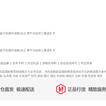
 孩子的课外读物 自立 勇气与信仰三重成长 R
 孩子的课外读物 自立 勇气与信仰三重成长 R
核战边缘
|
吉米卡特
|
外交礼品
|
加勒比绿鳄
|
在信息化时代
|
外交淮海
蔚蓝国际教育精选图片大全等信息，为您选购蔚蓝国际教育提供全方位的精选图片参
架
玩具熊
京粉
京东房产
型号
新款
图片
预定
羊奶粉
感应灯
生鲜
空调
范思哲
雨衣
好
直发，极速配送
正品行货，精致服务