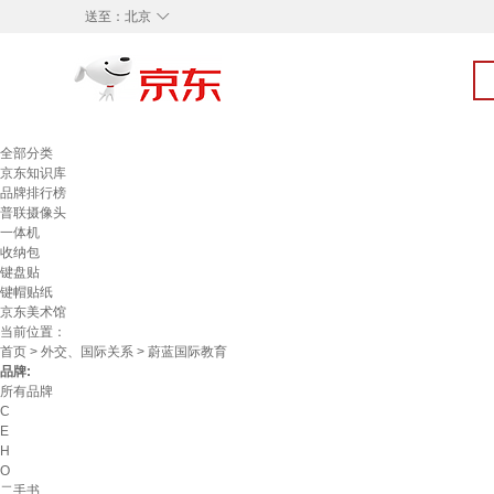
◇
送至：
北京
全部分类
京东知识库
品牌排行榜
普联摄像头
一体机
收纳包
键盘贴
键帽贴纸
京东美术馆
当前位置：
首页
>
外交、国际关系
> 蔚蓝国际教育
品牌:
所有品牌
C
E
H
O
二手书