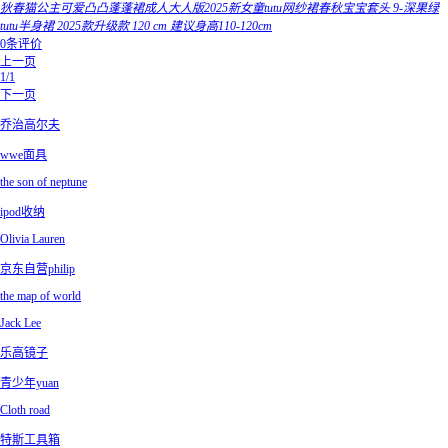
狄春猫公主可爱凸凸蓬蓬裙成人大人版2025新女童tutu网纱裙春秋宝宝套头 9-深果绿
tutu半身裙 2025款升级款 120 cm 建议身高110-120cm
0条评价
上一页
1/1
下一页
乔治高尔夫
wwe面具
the son of neptune
ipod收纳
Olivia Lauren
京东自营philip
the map of world
Jack Lee
乐高镜子
青少年yuan
Cloth road
特斯工具箱