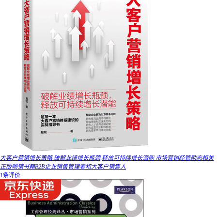
大客户营销增长策略 破解业绩增长瓶颈,释放可持续增长潜能 市场营销经管励志相关
正版畅销书籍B2B企业销售管理者和大客户销售人
1条评价