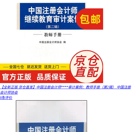
【全新正版 京仓直发】中国注册会计师****审计案例：教师手册（第2辑） 中国注册
会计师协会
0条评价