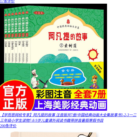
17条评价
【学而思网校专享】阿凡提的故事 注音版共7册/中国经典动画大全集故事书1-2-3一二
三年级小学生读物7-8-9岁儿童课外阅读书籍带拼音暑假寒假书目
200条评价