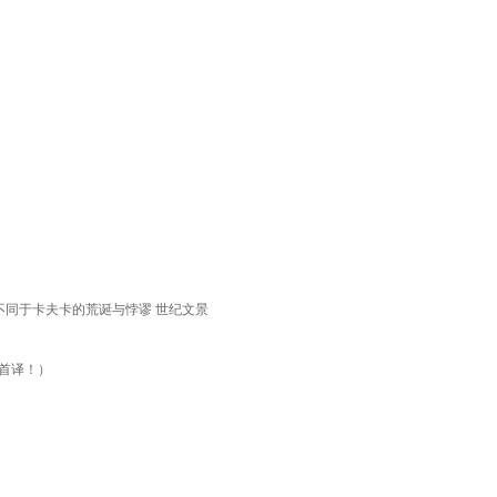
不同于卡夫卡的荒诞与悖谬 世纪文景
文首译！）