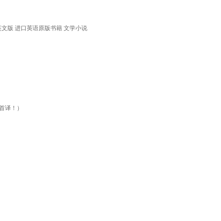
斯·伯恩哈德 英文版 进口英语原版书籍 文学小说
文首译！）