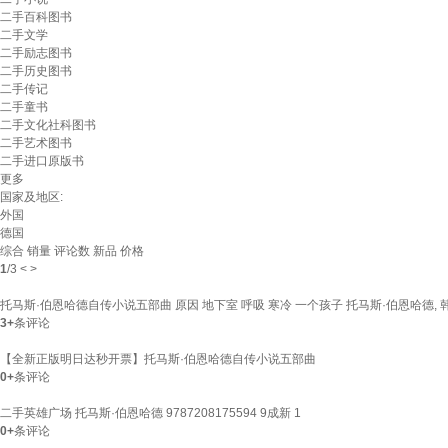
二手百科图书
二手文学
二手励志图书
二手历史图书
二手传记
二手童书
二手文化社科图书
二手艺术图书
二手进口原版书
更多
国家及地区:
外国
德国
综合
销量
评论数
新品
价格
1
/
3
<
>
托马斯·伯恩哈德自传小说五部曲 原因 地下室 呼吸 寒冷 一个孩子 托马斯·伯恩哈德, 韩
3+
条评论
【全新正版明日达秒开票】托马斯·伯恩哈德自传小说五部曲
0+
条评论
二手英雄广场 托马斯·伯恩哈德 9787208175594 9成新 1
0+
条评论