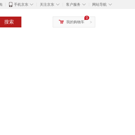
◇
◇
◇
◇
购
手机京东
关注京东
客户服务
网站导航
0
搜索
我的购物车
>