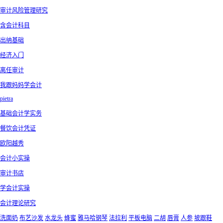
审计风险管理研究
含会计科目
出纳基础
经济入门
离任审计
我跟妈妈学会计
pietra
基础会计学实务
餐饮会计凭证
欧阳越秀
会计小实操
审计书店
学会计实操
会计理论研究
洗面奶
布艺沙发
水龙头
蜂蜜
雅马哈钢琴
法拉利
平板电脑
二胡
唇膏
人参
坡跟鞋