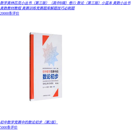
数学奥林匹克小丛书（第三版）（高中B辑）卷15:数论（第三版）小蓝本 奥数小丛书
奥数教材教程 奥赛训练竞赛题库解题技巧必刷题
20000条评价
初中数学竞赛中的数论初步（第2版）
5000条评价