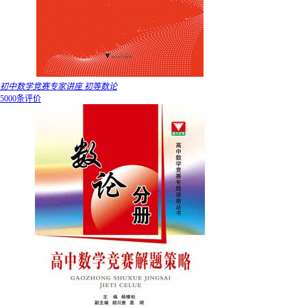
初中数学竞赛专家讲座 初等数论
5000条评价