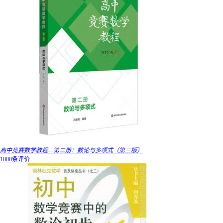
高中竞赛数学教程—第二册：数论与多项式（第三版）
1000条评价