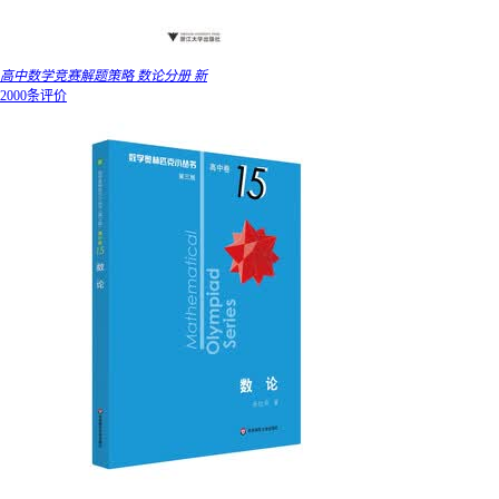
高中数学竞赛解题策略 数论分册 新
2000条评价