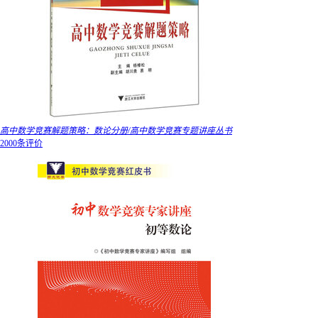
高中数学竞赛解题策略：数论分册/高中数学竞赛专题讲座丛书
2000条评价