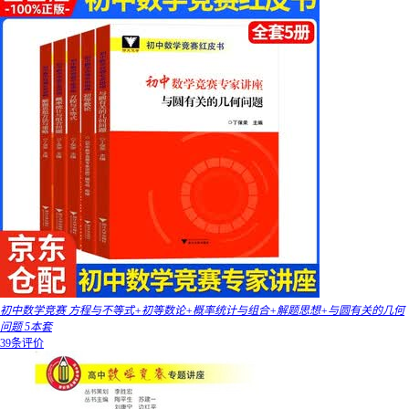
初中数学竞赛 方程与不等式+初等数论+概率统计与组合+解题思想+与圆有关的几何
问题 5本套
39条评价