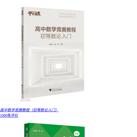
高中数学竞赛教程（初等数论入门）
1000条评价