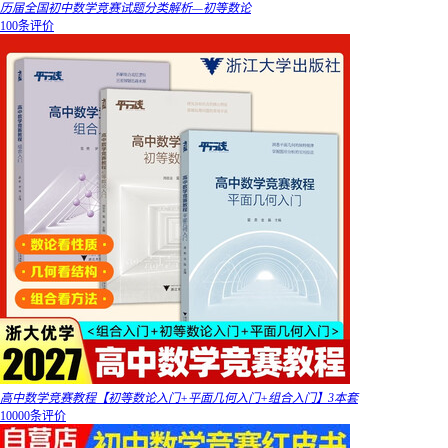
历届全国初中数学竞赛试题分类解析—初等数论
100条评价
高中数学竞赛教程【初等数论入门+平面几何入门+组合入门】3本套
10000条评价